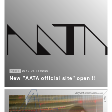
2019.09.14 02:20
NEWS
New "AATA official site" open !!