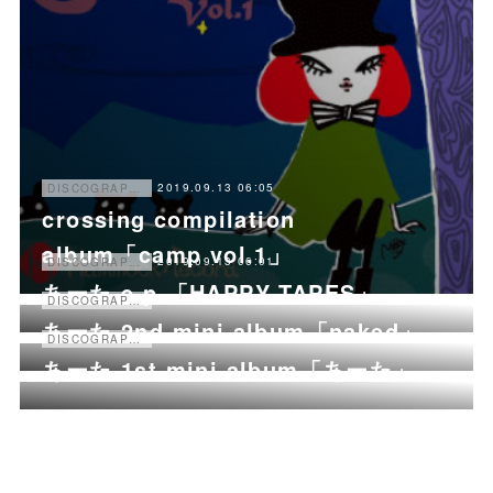
2019.09.13 06:05
DISCOGRAPHY
crossing compilation
album「camp vol.1」
2019.09.13 06:01
DISCOGRAPHY
あーた e.p.「HAPPY TAPES」
2019.09.13 05:58
DISCOGRAPHY
あーた 2nd mini album「naked」
2019.09.13 05:56
DISCOGRAPHY
あーた 1st mini album「あーた」
プライバシーポリシー
特定商取引法に基づく表記