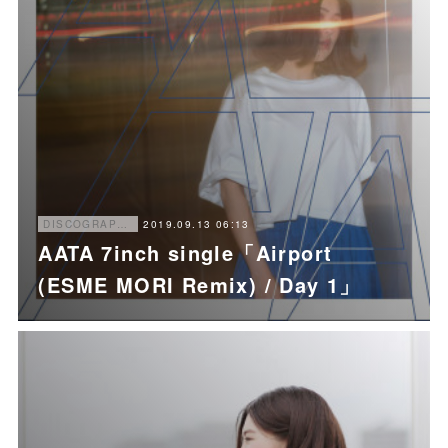
2019.09.13 06:13
DISCOGRAPHY
AATA 7inch single「Airport
(ESME MORI Remix) / Day 1」