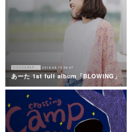
2019.09.13 06:07
DISCOGRAPHY
あーた 1st full album「BLOWING」