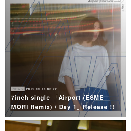
2019.09.14 03:22
NEWS
7inch single 「Airport (ESME
MORI Remix) / Day 1」Release !!