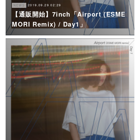
2019.09.29 02:29
NEWS
【通販開始】7inch「Airport (ESME
MORI Remix) / Day1」