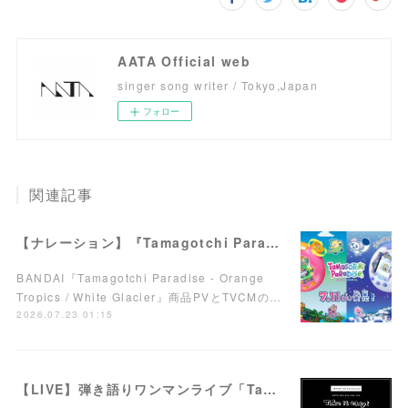
AATA Official web
singer song writer / Tokyo,Japan
フォロー
関連記事
【ナレーション】『Tamagotchi Paradise - Orange Tropics / White Glacier』商品PV／TVCM
BANDAI『Tamagotchi Paradise - Orange
Tropics / White Glacier』商品PVとTVCMの…
2026.07.23 01:15
【LIVE】弾き語りワンマンライブ「Take it easy!」7/15(水)西荻窪ARTRIONにて開催！