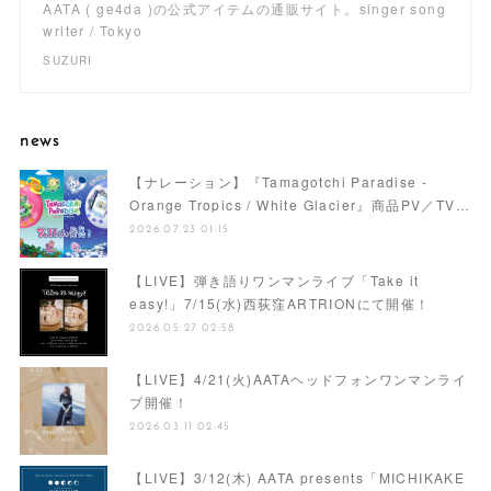
AATA ( ge4da )の公式アイテムの通販サイト。singer song
writer / Tokyo
SUZURI
news
【ナレーション】『Tamagotchi Paradise -
Orange Tropics / White Glacier』商品PV／TV…
2026.07.23 01:15
【LIVE】弾き語りワンマンライブ「Take it
easy!」7/15(水)西荻窪ARTRIONにて開催！
2026.05.27 02:58
【LIVE】4/21(火)AATAヘッドフォンワンマンライ
ブ開催！
2026.03.11 02:45
【LIVE】3/12(木) AATA presents「MICHIKAKE