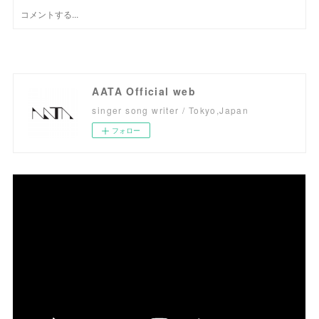
AATA Official web
singer song writer / Tokyo,Japan
フォロー