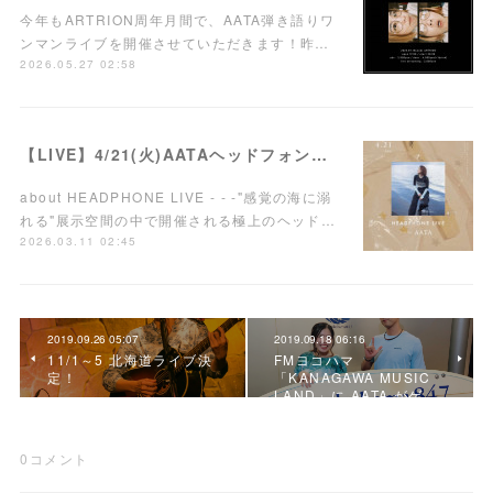
今年もARTRION周年月間で、AATA弾き語りワ
ンマンライブを開催させていただきます！昨…
2026.05.27 02:58
【LIVE】4/21(火)AATAヘッドフォンワンマンライブ開催！
about HEADPHONE LIVE - - -"感覚の海に溺
れる"展示空間の中で開催される極上のヘッド…
2026.03.11 02:45
2019.09.26 05:07
2019.09.18 06:16
11/1～5 北海道ライブ決
FMヨコハマ
定！
「KANAGAWA MUSIC
LAND」に AATA がゲ…
0
コメント