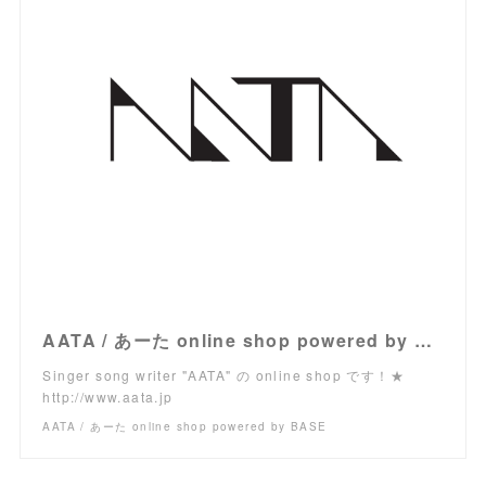
AATA / あーた online shop powered by BASE
Singer song writer "AATA" の online shop です！★
http://www.aata.jp
AATA / あーた online shop powered by BASE