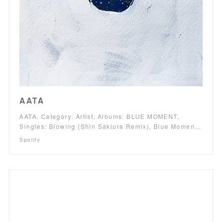
AATA
AATA, Category: Artist, Albums: BLUE MOMENT,
Singles: Blowing (Shin Sakiura Remix), Blue Momen…
Spotify