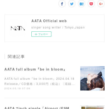
AATA Official web
singer song writer / Tokyo,Japan
フォロー
関連記事
AATA full album『be in bloom』
AATA full album『be in bloom』2024.04.18
Release／CD価格：3,000円（税込）〔収録…
2024.05.18 07:09
AATA 7inch single「Airport (ESME MORI Remix) / Day 1」