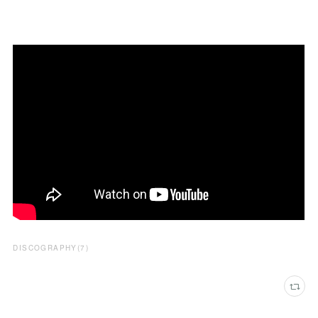
DISCOGRAPHY
(
7
)