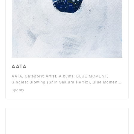
AATA
AATA, Category: Artist, Albums: BLUE MOMENT,
Singles: Blowing (Shin Sakiura Remix), Blue Momen…
Spotify