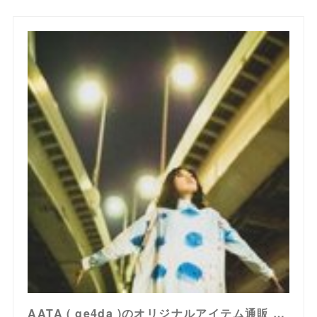
AATA ( ge4da )のオリジナルアイテム通販 ∞ SUZURI（スズリ）