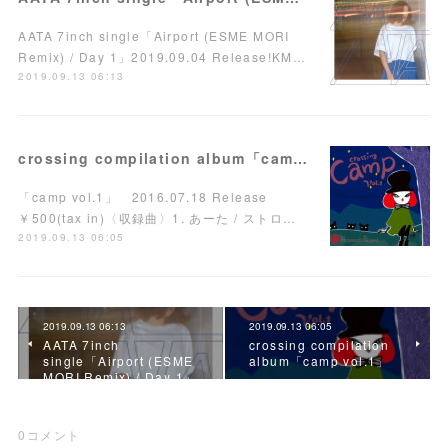
AATA 7inch single「Airport (ESME MORI
Remix) / Day 1」2019.09.04 Release!KM…
2019.09.13 06:13
crossing compilation album「camp vol.1」
「camp vol.1」 2016.07.18 Release
￥500(tax in)〈収録曲〉1. あーた / ストロ…
2019.09.13 06:05
2019.09.13 06:13
2019.09.13 06:05
AATA 7inch
crossing compilation
single「Airport (ESME
album「camp vol.1」
MORI Remix) / Day 1」
0
コメント