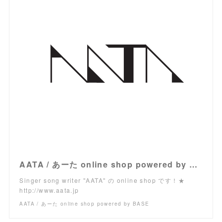
AATA / あーた online shop powered by BASE
Singer song writer "AATA" の online shop です！★
http://www.aata.jp
AATA / あーた online shop powered by BASE