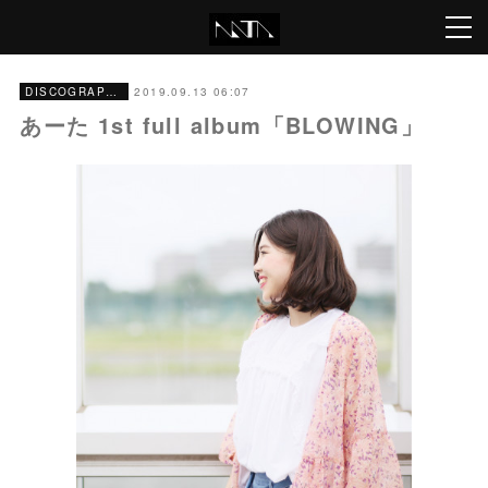
2019.09.13 06:07
DISCOGRAPHY
あーた 1st full album「BLOWING」