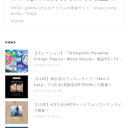
AATA ( ge4da )の公式アイテムの通販サイト。singer song
writer / Tokyo
SUZURI
news
【ナレーション】『Tamagotchi Paradise -
Orange Tropics / White Glacier』商品PV／TV…
2026.07.23 01:15
【LIVE】弾き語りワンマンライブ「Take it
easy!」7/15(水)西荻窪ARTRIONにて開催！
2026.05.27 02:58
【LIVE】4/21(火)AATAヘッドフォンワンマンライ
ブ開催！
2026.03.11 02:45