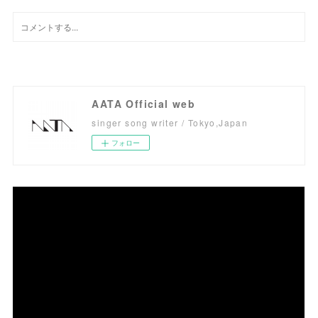
AATA Official web
singer song writer / Tokyo,Japan
フォロー