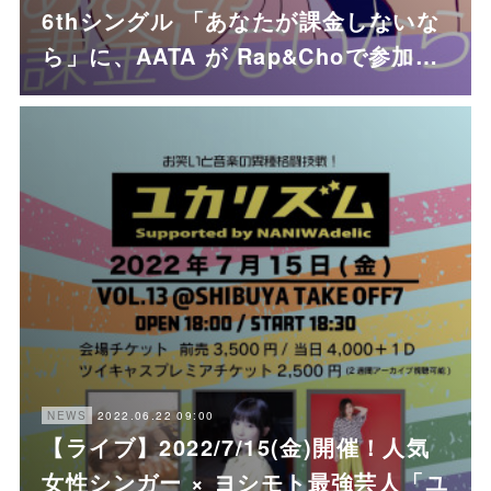
6thシングル 「あなたが課金しないな
ら」に、AATA が Rap&Choで参加…
2022.06.22 09:00
NEWS
【ライブ】2022/7/15(金)開催！人気
女性シンガー × ヨシモト最強芸人「ユ