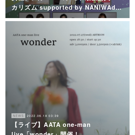
カリズム supported by NANIWAd…
2022.06.18 03:39
NEWS
【ライブ】AATA one-man
live「wonder」開催！