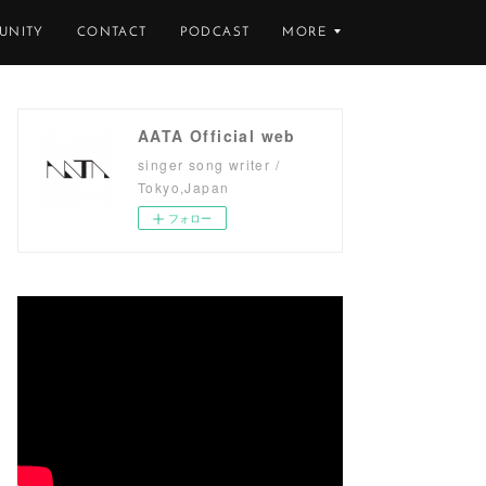
UNITY
CONTACT
PODCAST
MORE
AATA Official web
singer song writer /
Tokyo,Japan
フォロー