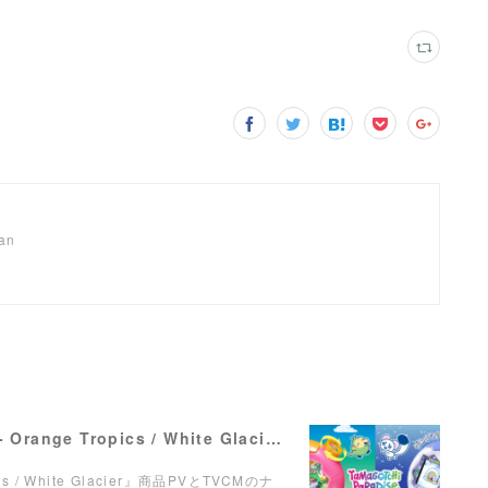
pan
【ナレーション】『Tamagotchi Paradise - Orange Tropics / White Glacier』商品PV／TVCM
pics / White Glacier』商品PVとTVCMのナ