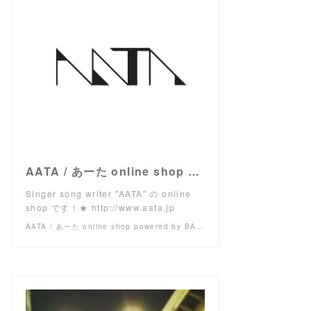
AATA / あーた online shop powered by BASE
Singer song writer "AATA" の online
shop です！★ http://www.aata.jp
AATA / あーた online shop powered by BASE