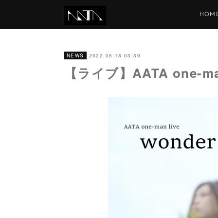
HOM
2022.06.18 03:39
NEWS
【ライブ】AATA one-ma