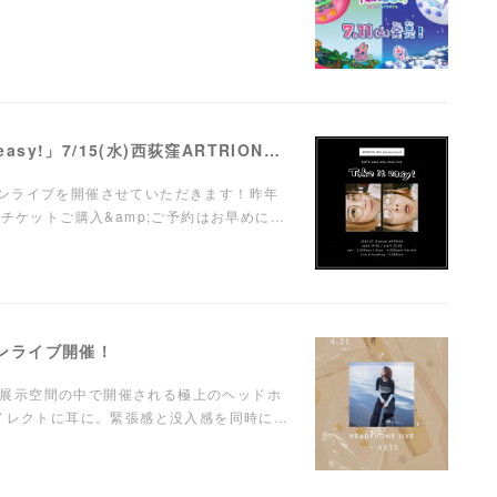
【LIVE】弾き語りワンマンライブ「Take it easy!」7/15(水)西荻窪ARTRIONにて開催！
ンマンライブを開催させていただきます！昨年
チケットご購入&amp;ご予約はお早めに…
ンマンライブ開催！
に溺れる"展示空間の中で開催される極上のヘッドホ
ダイレクトに耳に。緊張感と没入感を同時に…