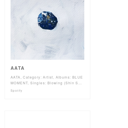
AATA
AATA, Category: Artist, Albums: BLUE
MOMENT, Singles: Blowing (Shin S…
Spotify