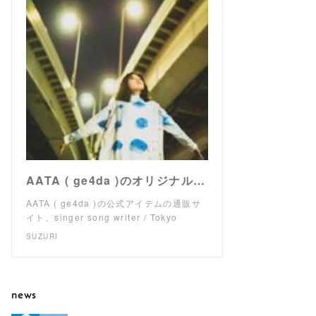
AATA ( ge4da )のオリジナルアイテム通販 ∞ SUZURI（スズリ）
AATA ( ge4da )の公式アイテムの通販サ
イト。singer song writer / Tokyo
SUZURI
news