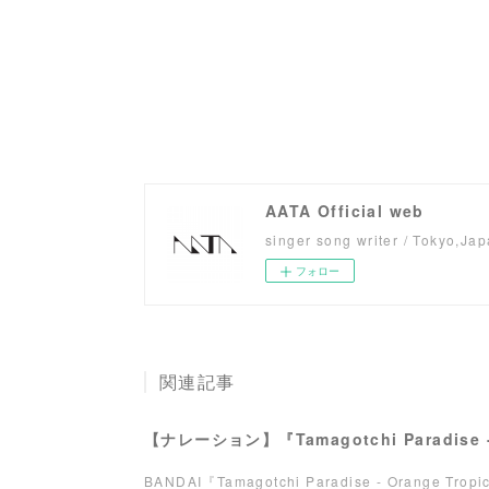
AATA Official web
singer song writer / Tokyo,Ja
フォロー
関連記事
BANDAI『Tamagotchi Paradise - Orange Tro