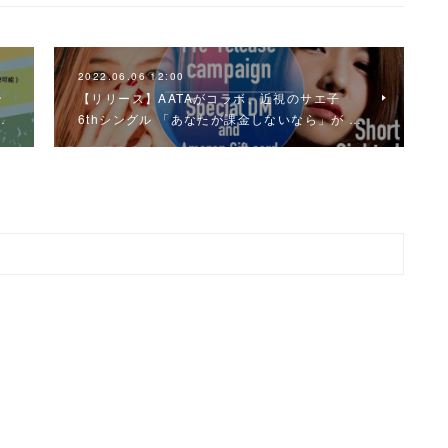
2022.06.06 12:00
ン
【リリース】AATAがコラボ、近視のサエ子
…
6thシングル 「あなたが課金しないなら」が …