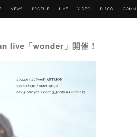
E
NEWS
PROFILE
LIVE
VIDEO
DISCO
COMM
n live「wonder」開催！