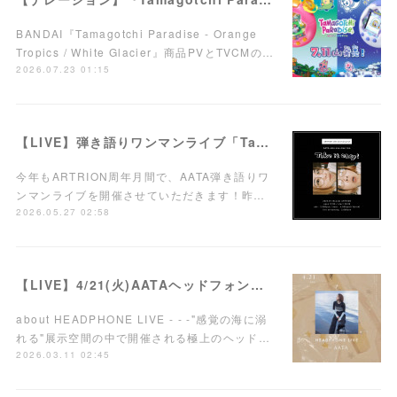
BANDAI『Tamagotchi Paradise - Orange
Tropics / White Glacier』商品PVとTVCMの…
2026.07.23 01:15
【LIVE】弾き語りワンマンライブ「Take it easy!」7/15(水)西荻窪ARTRIONにて開催！
今年もARTRION周年月間で、AATA弾き語りワ
ンマンライブを開催させていただきます！昨…
2026.05.27 02:58
【LIVE】4/21(火)AATAヘッドフォンワンマンライブ開催！
about HEADPHONE LIVE - - -"感覚の海に溺
れる"展示空間の中で開催される極上のヘッド…
2026.03.11 02:45