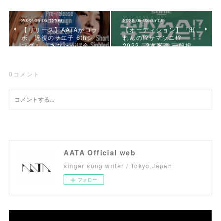
2022.06.06 12:00
2022.06.03 05:09
【リリース】AATAがコラ
【オーディション】「出
ボ、近視のサエ子 6thシ
れんの!?サマソニ!?
ングル 「あなたが課金…
2022」2次審査 一般投…
0
コメント
AATA Official web
singer song writer / Tokyo,Japan
フォロー