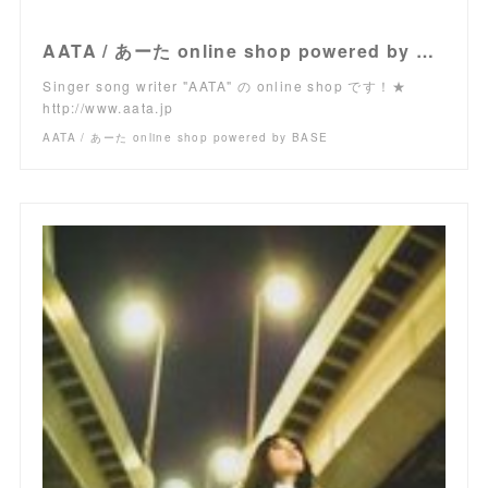
AATA / あーた online shop powered by BASE
Singer song writer "AATA" の online shop です！★
http://www.aata.jp
AATA / あーた online shop powered by BASE