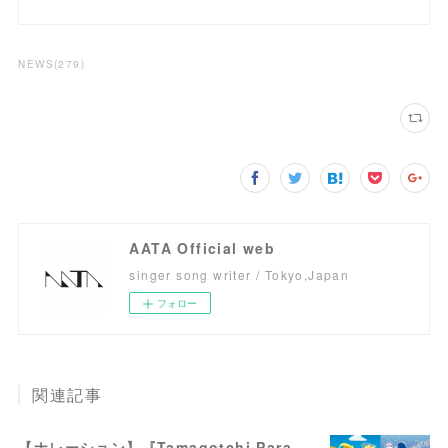
NEWS
(
279
)
AATA Official web
singer song writer / Tokyo,Japan
フォロー
関連記事
【ナレーション】『Tamagotchi Paradise - Orange Tropics / White Glacier』商品PV／TVCM