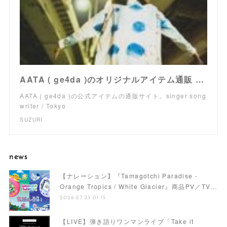
AATA ( ge4da )のオリジナルアイテム通販 ∞ SUZURI（スズリ）
AATA ( ge4da )の公式アイテムの通販サイト。singer song
writer / Tokyo
SUZURI
news
【ナレーション】『Tamagotchi Paradise -
Orange Tropics / White Glacier』商品PV／TV…
2026.07.23 01:15
【LIVE】弾き語りワンマンライブ「Take it