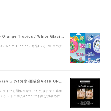
【ナレーション】『Tamagotchi Paradise - Orange Tropics / White Glacier』商品PV／TVCM
pics / White Glacier』商品PVとTVCMのナ
【LIVE】弾き語りワンマンライブ「Take it easy!」7/15(水)西荻窪ARTRIONにて開催！
ンマンライブを開催させていただきます！昨年
チケットご購入&amp;ご予約はお早めに…