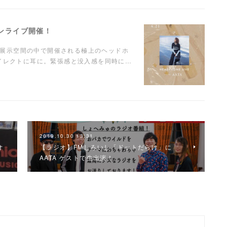
ンマンライブ開催！
に溺れる"展示空間の中で開催される極上のヘッドホ
ダイレクトに耳に。緊張感と没入感を同時に…
2019.10.30 13:31
オ
【ラジオ】FMしろいし「ドットだらけ」に
AATA ゲストで生出演！