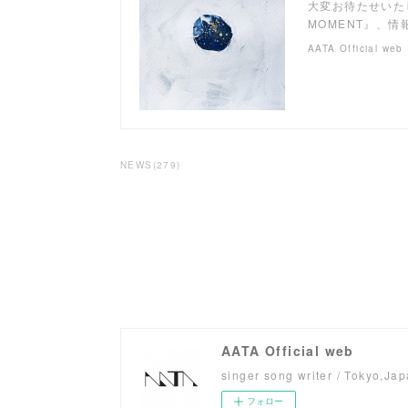
大変お待たせいた
MOMENT』、
AATA Official web
NEWS
(
279
)
AATA Official web
singer song writer / Tokyo,Ja
フォロー