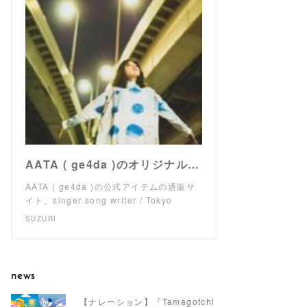
AATA ( ge4da )のオリジナルアイテム通販 ∞ SUZURI（スズリ）
AATA ( ge4da )の公式アイテムの通販サ
イト。singer song writer / Tokyo
SUZURI
news