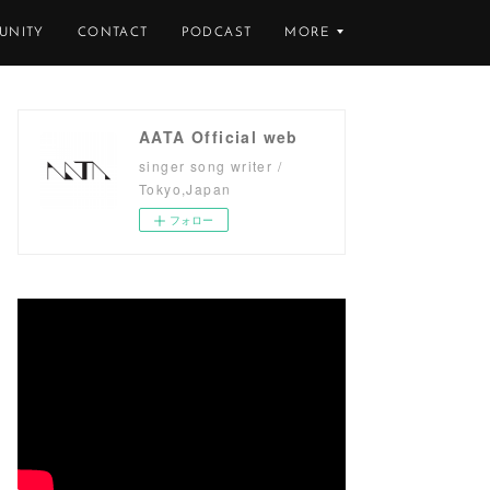
UNITY
CONTACT
PODCAST
MORE
AATA Official web
singer song writer /
Tokyo,Japan
フォロー