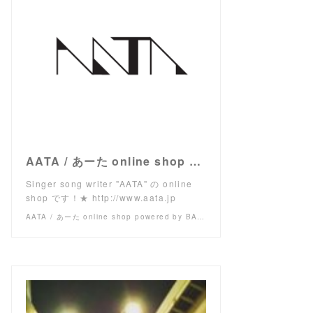
AATA / あーた online shop powered by BASE
Singer song writer "AATA" の online
shop です！★ http://www.aata.jp
AATA / あーた online shop powered by BASE