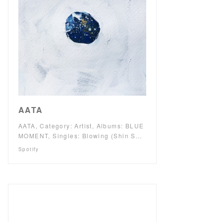
AATA
AATA, Category: Artist, Albums: BLUE
MOMENT, Singles: Blowing (Shin S…
Spotify