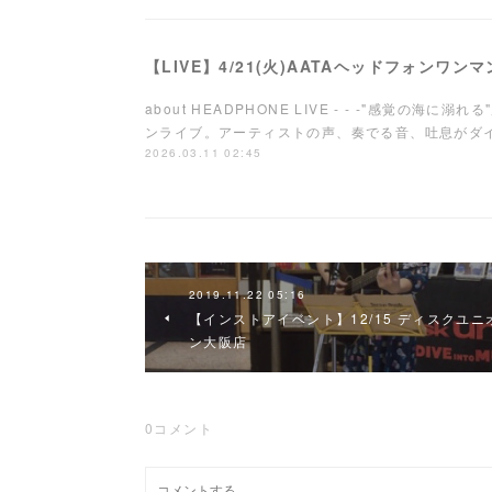
【LIVE】4/21(火)AATAヘッドフォンワ
about HEADPHONE LIVE - - -"感覚の海
ンライブ。アーティストの声、奏でる音、吐息が
2026.03.11 02:45
2019.11.22 05:16
【インストアイベント】12/15 ディスクユニ
ン大阪店
0
コメント