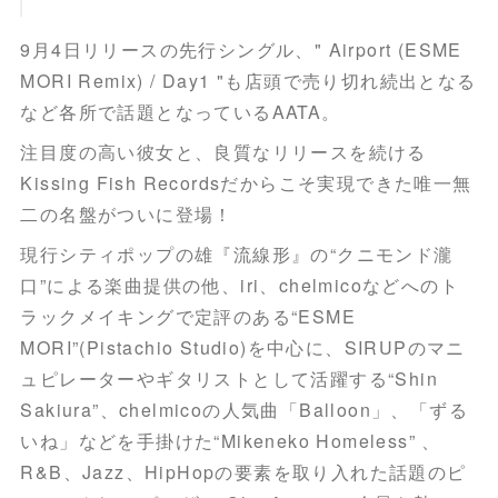
9月4日リリースの先行シングル、" Airport (ESME
MORI Remix) / Day1 "も店頭で売り切れ続出となる
など各所で話題となっているAATA。
注目度の高い彼女と、良質なリリースを続ける
Kissing Fish Recordsだからこそ実現できた唯一無
二の名盤がついに登場！
現行シティポップの雄『流線形』の“クニモンド瀧
口”による楽曲提供の他、iri、chelmicoなどへのト
ラックメイキングで定評のある“ESME
MORI”(Pistachio Studio)を中心に、SIRUPのマニ
ュピレーターやギタリストとして活躍する“Shin
Sakiura”、chelmicoの人気曲「Balloon」、「ずる
いね」などを手掛けた“Mikeneko Homeless” 、
R&B、Jazz、HipHopの要素を取り入れた話題のピ