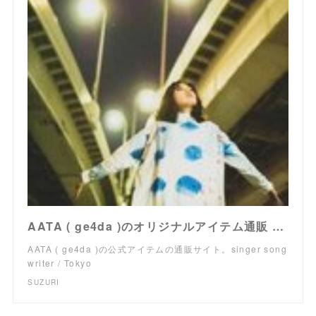
AATA ( ge4da )のオリジナルアイテム通販 ∞ SUZURI（スズリ）
AATA ( ge4da )の公式アイテムの通販サイト。singer song
writer / Tokyo
SUZURI