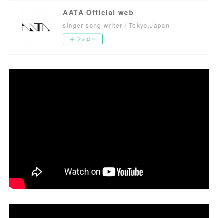
AATA Official web
singer song writer / Tokyo,Japan
フォロー