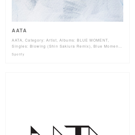
AATA
AATA, Category: Artist, Albums: BLUE MOMENT,
Singles: Blowing (Shin Sakiura Remix), Blue Momen…
Spotify