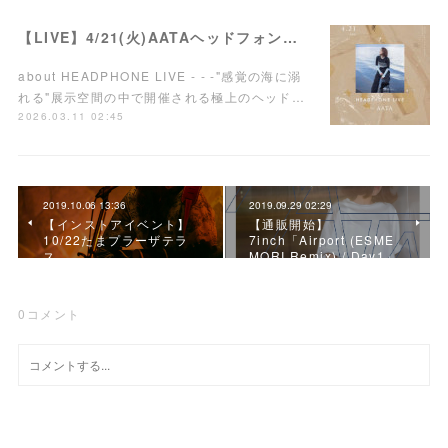
【LIVE】4/21(火)AATAヘッドフォンワンマンライブ開催！
about HEADPHONE LIVE - - -"感覚の海に溺
れる"展示空間の中で開催される極上のヘッド…
2026.03.11 02:45
2019.10.06 13:36
2019.09.29 02:29
【インストアイベント】
【通販開始】
10/22たまプラーザテラ
7inch「Airport (ESME
ス
MORI Remix) / Day1」
0
コメント