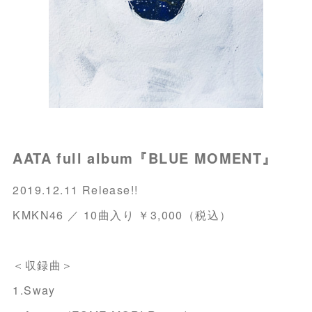
AATA full album『BLUE MOMENT』
2019.12.11 Release!!
KMKN46 ／ 10曲入り ￥3,000（税込）
＜収録曲＞
1.Sway