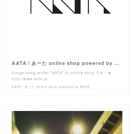
AATA / あーた online shop powered by BASE
Singer song writer "AATA" の online shop です！★
http://www.aata.jp
AATA / あーた online shop powered by BASE