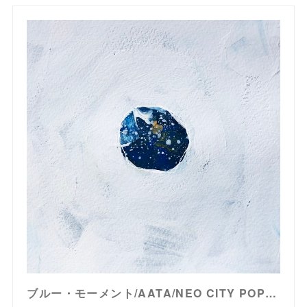
ブルー・モーメント/AATA/NEO CITY POPの新たな歌姫 AATA。フルアルバム遂にリリース!｜SOUL/BLUES/GOSPEL｜ディスクユニオン･オンラインショップ｜diskunion.