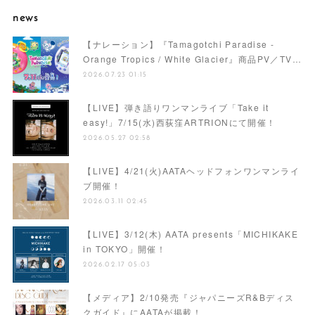
news
【ナレーション】『Tamagotchi Paradise -
Orange Tropics / White Glacier』商品PV／TV…
2026.07.23 01:15
【LIVE】弾き語りワンマンライブ「Take it
easy!」7/15(水)西荻窪ARTRIONにて開催！
2026.05.27 02:58
【LIVE】4/21(火)AATAヘッドフォンワンマンライ
ブ開催！
2026.03.11 02:45
【LIVE】3/12(木) AATA presents「MICHIKAKE
in TOKYO」開催！
2026.02.17 05:03
【メディア】2/10発売『ジャパニーズR&Bディス
クガイド』にAATAが掲載！