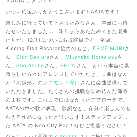
＜AATA コメント＞
いつも応援ありがとうございます！AATAです！
楽しみに待っていて下さったみなさん、本当にお待
たせいたしました…！昨年からあたためてきた楽曲
たちが、12/11についにお披露目です！今回、
Kissing Fish Records協力のもと、
ESME MORI
さ
ん、
Shin Sakiura
さん、
Mikeneko Homeless
さ
ん、
Sho Asano
さん、
SHUN
さん、という本当に素
晴らしい方々にアレンジしていただき、１曲はなん
と『流線形』の
クニモンド瀧口
さんに楽曲提供して
いただきました。たくさんの挑戦を詰め込んだ渾身
の１枚です。これまでにはなかったアプローチで、
AATAの声や歌の表現、歌詞など、存分に楽しんでも
らえる作品になったと思います！ステップアップし
た AATA の Neo City Pop！ぜひご堪能ください！
ジャケットは画家の
satsukim
さんに描いていただ