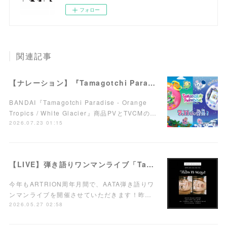
フォロー
関連記事
【ナレーション】『Tamagotchi Paradise - Orange Tropics / White Glacier』商品PV／TVCM
BANDAI『Tamagotchi Paradise - Orange
Tropics / White Glacier』商品PVとTVCMの…
2026.07.23 01:15
【LIVE】弾き語りワンマンライブ「Take it easy!」7/15(水)西荻窪ARTRIONにて開催！
今年もARTRION周年月間で、AATA弾き語りワ
ンマンライブを開催させていただきます！昨…
2026.05.27 02:58