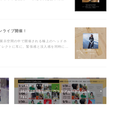
ンマンライブ開催！
に溺れる"展示空間の中で開催される極上のヘッドホ
ダイレクトに耳に。緊張感と没入感を同時に…
2023.01.08 02:05
2023.02.05(sun)「ウタガアルセカイCafe
…
Fes」