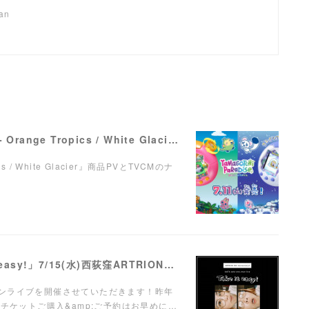
pan
【ナレーション】『Tamagotchi Paradise - Orange Tropics / White Glacier』商品PV／TVCM
pics / White Glacier』商品PVとTVCMのナ
【LIVE】弾き語りワンマンライブ「Take it easy!」7/15(水)西荻窪ARTRIONにて開催！
ンマンライブを開催させていただきます！昨年
チケットご購入&amp;ご予約はお早めに…