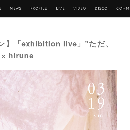
E
NEWS
PROFILE
LIVE
VIDEO
DISCO
COMM
exhibition live」"ただ、
 hirune