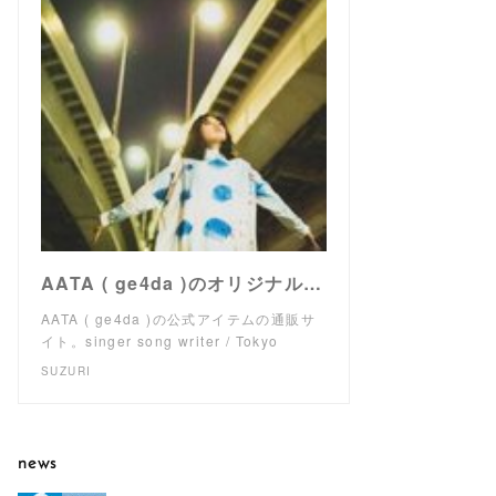
AATA ( ge4da )のオリジナルアイテム通販 ∞ SUZURI（スズリ）
AATA ( ge4da )の公式アイテムの通販サ
イト。singer song writer / Tokyo
SUZURI
news