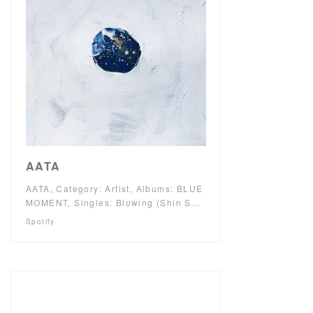
AATA
AATA, Category: Artist, Albums: BLUE
MOMENT, Singles: Blowing (Shin S…
Spotify