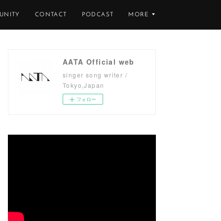
UNITY
CONTACT
PODCAST
MORE
AATA Official web
singer song writer /
Tokyo,Japan
フォロー