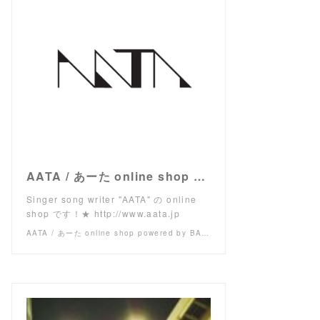
AATA / あーた online shop powered by BASE
Singer song writer "AATA" の online
shop です！★ http://www.aata.jp
AATA / あーた online shop powered by BASE