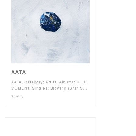
AATA
AATA, Category: Artist, Albums: BLUE
MOMENT, Singles: Blowing (Shin S…
Spotify