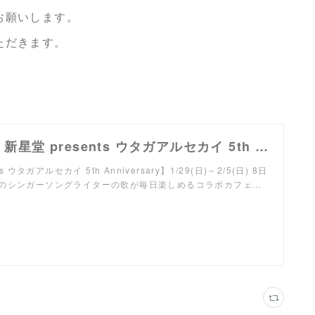
お願いします。
ただきます。
【イベント】新星堂 presents ウタガアルセカイ 5th Anniversary コラボカフェダイニング＆フェスに AATA 出演決定！
s ウタガアルセカイ 5th Anniversary】1/29(日)～2/5(日) 8日
のシンガーソングライターの歌が毎日楽しめるコラボカフェ…