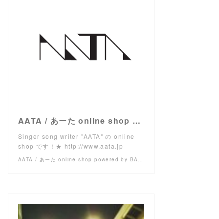
AATA / あーた online shop powered by BASE
Singer song writer "AATA" の online
shop です！★ http://www.aata.jp
AATA / あーた online shop powered by BASE