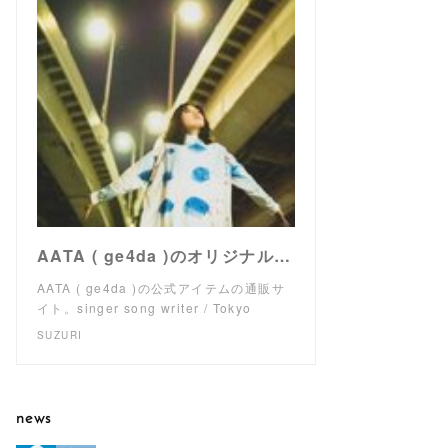
AATA ( ge4da )のオリジナルアイテム通販 ∞ SUZURI（スズリ）
AATA ( ge4da )の公式アイテムの通販サ
イト。singer song writer / Tokyo
SUZURI
news