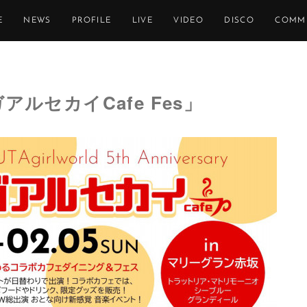
E
NEWS
PROFILE
LIVE
VIDEO
DISCO
COMM
タガアルセカイCafe Fes」