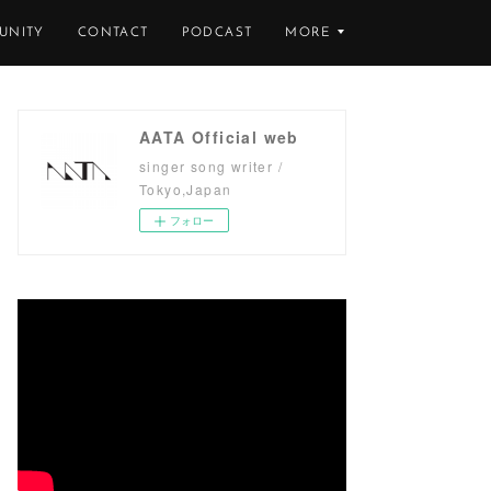
UNITY
CONTACT
PODCAST
MORE
AATA Official web
singer song writer /
Tokyo,Japan
フォロー