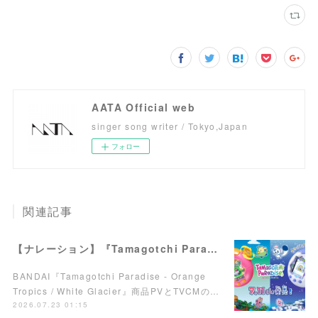
AATA Official web
singer song writer / Tokyo,Japan
フォロー
関連記事
【ナレーション】『Tamagotchi Paradise - Orange Tropics / White Glacier』商品PV／TVCM
BANDAI『Tamagotchi Paradise - Orange
Tropics / White Glacier』商品PVとTVCMの…
2026.07.23 01:15