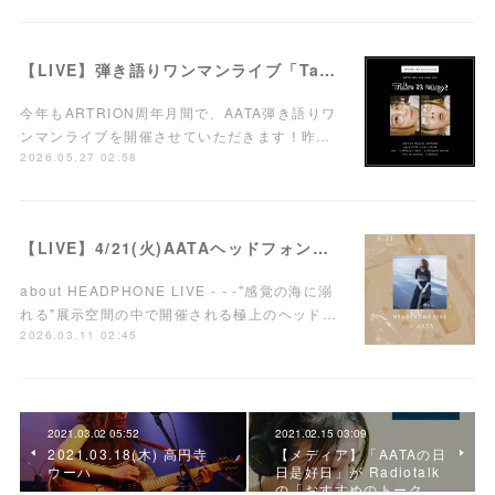
【LIVE】弾き語りワンマンライブ「Take it easy!」7/15(水)西荻窪ARTRIONにて開催！
今年もARTRION周年月間で、AATA弾き語りワ
ンマンライブを開催させていただきます！昨…
2026.05.27 02:58
【LIVE】4/21(火)AATAヘッドフォンワンマンライブ開催！
about HEADPHONE LIVE - - -"感覚の海に溺
れる"展示空間の中で開催される極上のヘッド…
2026.03.11 02:45
2021.03.02 05:52
2021.02.15 03:09
2021.03.18(木) 高円寺
【メディア】「AATAの日
ウーハ
日是好日」が Radiotalk
の「おすすめのトーク…