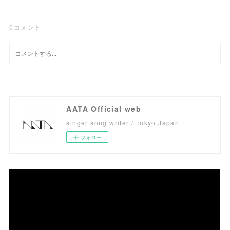
0
コメント
AATA Official web
singer song writer / Tokyo,Japan
フォロー