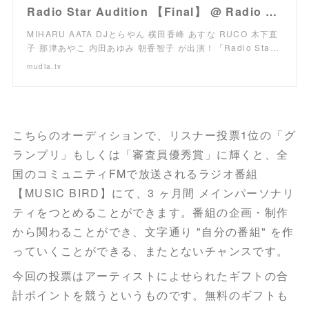
Radio Star Audition 【Final】 @ Radio Star Audition ( 選考前 )
MIHARU AATA DJとらやん 横田香峰 あすな RUCO 木下直
子 那津あやこ 内田あゆみ 朝香智子 が出演！「Radio Sta…
mudia.tv
こちらのオーディションで、リスナー投票1位の「グ
ランプリ」もしくは「審査員優秀賞」に輝くと、全
国のコミュニティFMで放送されるラジオ番組
【MUSIC BIRD】にて、3 ヶ月間 メインパーソナリ
ティをつとめることができます。番組の企画・制作
から関わることができ、文字通り "自分の番組" を作
っていくことができる、またとないチャンスです。
今回の投票はアーティストによせられたギフトの合
計ポイントを競うというものです。無料のギフトも