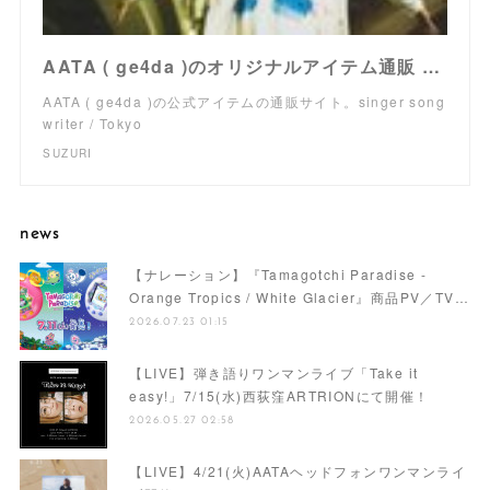
AATA ( ge4da )のオリジナルアイテム通販 ∞ SUZURI（スズリ）
AATA ( ge4da )の公式アイテムの通販サイト。singer song
writer / Tokyo
SUZURI
news
【ナレーション】『Tamagotchi Paradise -
Orange Tropics / White Glacier』商品PV／TV…
2026.07.23 01:15
【LIVE】弾き語りワンマンライブ「Take it
easy!」7/15(水)西荻窪ARTRIONにて開催！
2026.05.27 02:58
【LIVE】4/21(火)AATAヘッドフォンワンマンライ