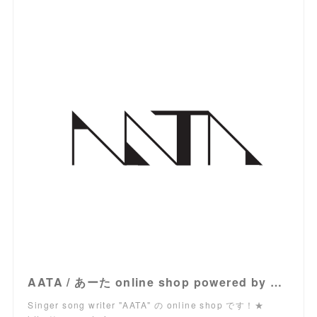
AATA / あーた online shop powered by BASE
Singer song writer "AATA" の online shop です！★