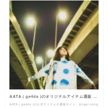
AATA ( ge4da )のオリジナルアイテム通販 ∞ SUZURI（スズリ）
AATA ( ge4da )の公式アイテムの通販サイト。singer song