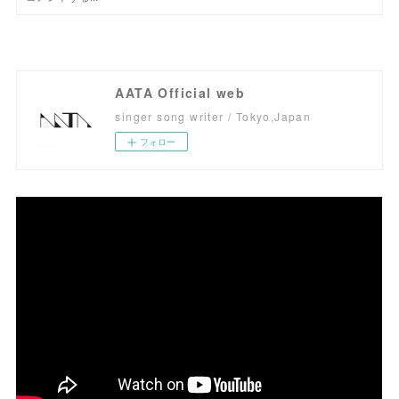
AATA Official web
singer song writer / Tokyo,Japan
フォロー