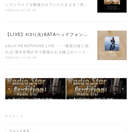
ンマンライブを開催させていただきます！昨…
2026.05.27 02:58
【LIVE】4/21(火)AATAヘッドフォンワンマンライブ開催！
about HEADPHONE LIVE - - -"感覚の海に溺
れる"展示空間の中で開催される極上のヘッド…
2026.03.11 02:45
2021.02.17 06:19
2021.02.10 03:35
【オーディション】
【オーディション】
「Radio Star
「Radio Star
Audition」ファイナル…
Audition」セミファイ…
0
コメント