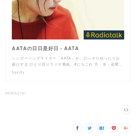
AATAの日日是好日 - AATA
シンガーソングライター「AATA」が、ひっそりゆったりお
届けする ひとり語りラジオ番組。#にちこれ 月・水・金曜…
Spotify
NEWS
(
279
)