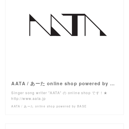
AATA / あーた online shop powered by BASE
Singer song writer "AATA" の online shop です！★
http://www.aata.jp
AATA / あーた online shop powered by BASE