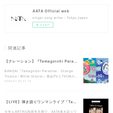
AATA Official web
singer song writer / Tokyo,Japan
フォロー
関連記事
【ナレーション】『Tamagotchi Paradise - Orange Tropics / White Glacier』商品PV／TVCM
BANDAI『Tamagotchi Paradise - Orange
Tropics / White Glacier』商品PVとTVCMの…
2026.07.23 01:15
【LIVE】弾き語りワンマンライブ「Take it easy!」7/15(水)西荻窪ARTRIONにて開催！
今年もARTRION周年月間で、AATA弾き語りワ