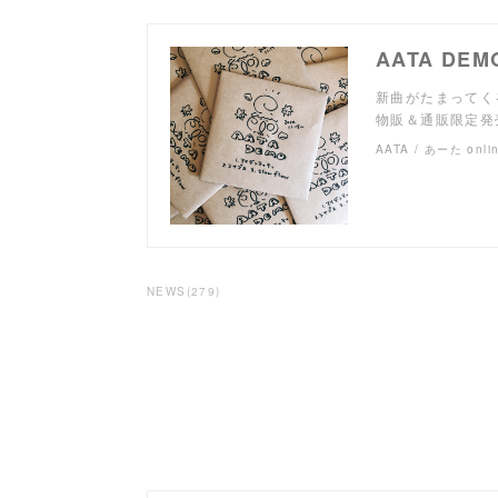
新曲がたまってく
物販＆通販限定発
AATA / あーた onli
NEWS
(
279
)