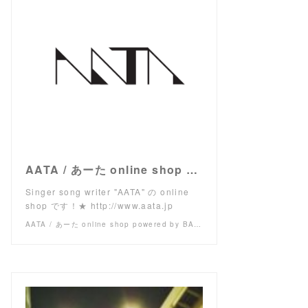
AATA / あーた online shop powered by BASE
Singer song writer "AATA" の online
shop です！★ http://www.aata.jp
AATA / あーた online shop powered by BASE