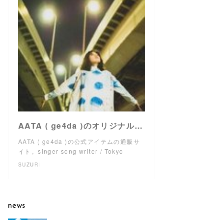
AATA ( ge4da )のオリジナルアイテム通販 ∞ SUZURI（スズリ）
AATA ( ge4da )の公式アイテムの通販サ
イト。singer song writer / Tokyo
SUZURI
news