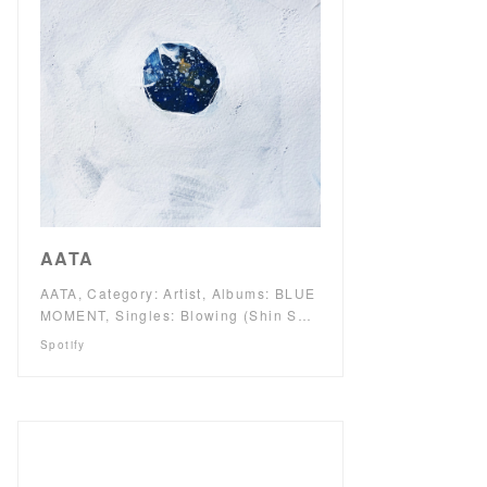
AATA
AATA, Category: Artist, Albums: BLUE
MOMENT, Singles: Blowing (Shin S…
Spotify