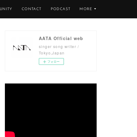
UNITY
CONTACT
PODCAST
MORE
AATA Official web
singer song writer /
Tokyo,Japan
フォロー