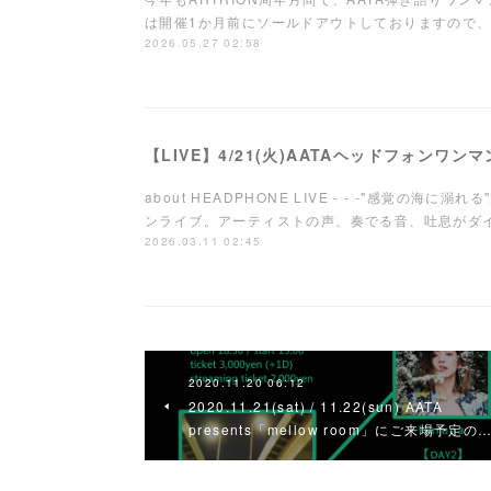
は開催1か月前にソールドアウトしておりますので、
2026.05.27 02:58
【LIVE】4/21(火)AATAヘッドフォンワ
about HEADPHONE LIVE - - -"感覚の海
ンライブ。アーティストの声、奏でる音、吐息が
2026.03.11 02:45
2020.11.20 06:12
2020.11.21(sat) / 11.22(sun) AATA
presents「mellow room」にご来場予定の