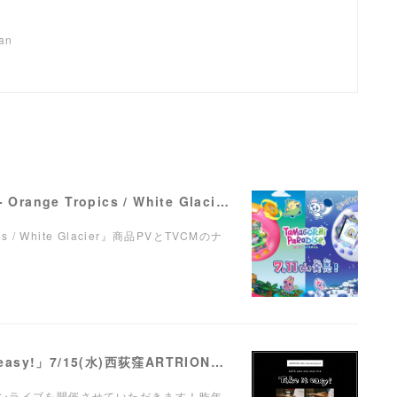
pan
【ナレーション】『Tamagotchi Paradise - Orange Tropics / White Glacier』商品PV／TVCM
pics / White Glacier』商品PVとTVCMのナ
【LIVE】弾き語りワンマンライブ「Take it easy!」7/15(水)西荻窪ARTRIONにて開催！
ンマンライブを開催させていただきます！昨年