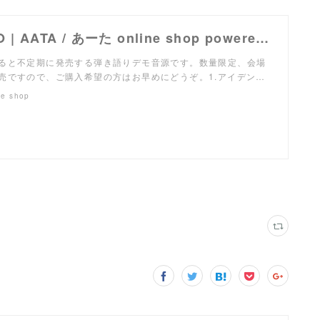
AATA DEMO | AATA / あーた online shop powered by BASE
ると不定期に発売する弾き語りデモ音源です。数量限定、会場
売ですので、ご購入希望の方はお早めにどうぞ。1.アイデン…
ne shop