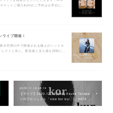
チケットご購入&amp;ご予約はお早めに…
ンマンライブ開催！
に溺れる"展示空間の中で開催される極上のヘッドホ
ダイレクトに耳に。緊張感と没入感を同時に…
2020.11.18 03:19
【ライブ】2020.12.16(wed) Ksuke Tanaka
…
ソロプロジェクト「cise kor kur」に AATA …