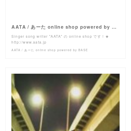
AATA / あーた online shop powered by BASE
Singer song writer "AATA" の online shop です！★
http://www.aata.jp
AATA / あーた online shop powered by BASE