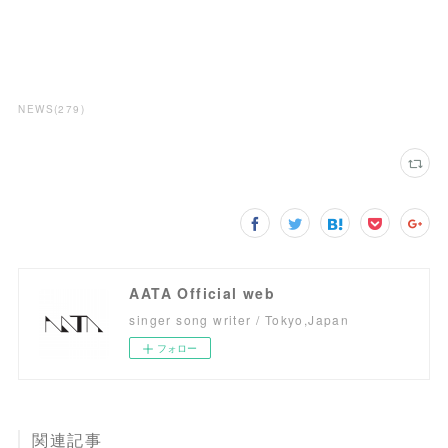
NEWS
(
279
)
AATA Official web
singer song writer / Tokyo,Japan
フォロー
関連記事