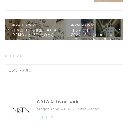
2020.11.18 03:26
2020.11.18 03:04
弾き語りデモ音源「AATA
【ライブ】
DEMO」が発売開始とな
2020.12.14(mon) 「ロ
りました！
ーチケ × SPACE ODD…
0
コメント
AATA Official web
singer song writer / Tokyo,Japan
フォロー