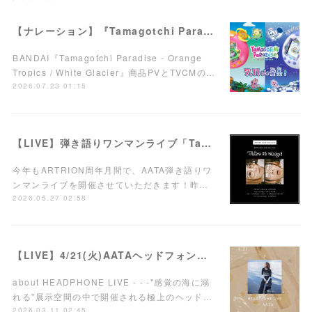
【ナレーション】『Tamagotchi Paradise - Orange Tropics / White Glacier』商品PV／TVCM
BANDAI『Tamagotchi Paradise - Orange
Tropics / White Glacier』商品PVとTVCMの…
2026.07.23 01:15
【LIVE】弾き語りワンマンライブ「Take it easy!」7/15(水)西荻窪ARTRIONにて開催！
今年もARTRION周年月間で、AATA弾き語りワ
ンマンライブを開催させていただきます！昨…
2026.05.27 02:58
【LIVE】4/21(火)AATAヘッドフォンワンマンライブ開催！
about HEADPHONE LIVE - - -"感覚の海に溺
れる"展示空間の中で開催される極上のヘッド…
2026.03.11 02:45