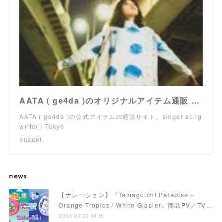
AATA ( ge4da )のオリジナルアイテム通販 ∞ SUZURI（スズリ）
AATA ( ge4da )の公式アイテムの通販サイト。singer song
writer / Tokyo
SUZURI
news
【ナレーション】『Tamagotchi Paradise -
Orange Tropics / White Glacier』商品PV／TV…
2026.07.23 01:15