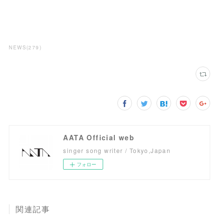
NEWS
(
279
)
AATA Official web
singer song writer / Tokyo,Japan
フォロー
関連記事