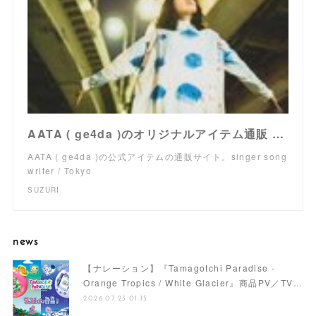
AATA ( ge4da )のオリジナルアイテム通販 ∞ SUZURI（スズリ）
AATA ( ge4da )の公式アイテムの通販サイト。singer song
writer / Tokyo
SUZURI
news
【ナレーション】『Tamagotchi Paradise -
Orange Tropics / White Glacier』商品PV／TV…
2026.07.23 01:15