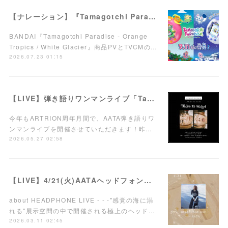
【ナレーション】『Tamagotchi Paradise - Orange Tropics / White Glacier』商品PV／TVCM
BANDAI『Tamagotchi Paradise - Orange
Tropics / White Glacier』商品PVとTVCMの…
2026.07.23 01:15
【LIVE】弾き語りワンマンライブ「Take it easy!」7/15(水)西荻窪ARTRIONにて開催！
今年もARTRION周年月間で、AATA弾き語りワ
ンマンライブを開催させていただきます！昨…
2026.05.27 02:58
【LIVE】4/21(火)AATAヘッドフォンワンマンライブ開催！
about HEADPHONE LIVE - - -"感覚の海に溺
れる"展示空間の中で開催される極上のヘッド…
2026.03.11 02:45