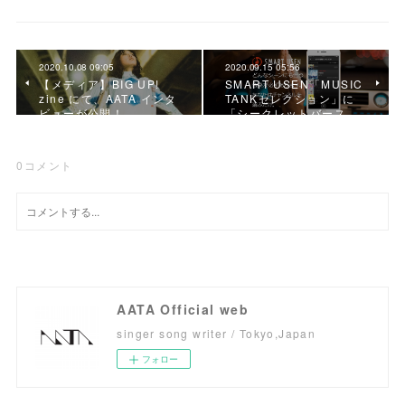
2020.10.08 09:05
2020.09.15 05:56
【メディア】BIG UP!
SMART USEN「MUSIC
zine にて、AATA インタ
TANKセレクション」に
ビューが公開！
「シークレットバース…
0
コメント
AATA Official web
singer song writer / Tokyo,Japan
フォロー