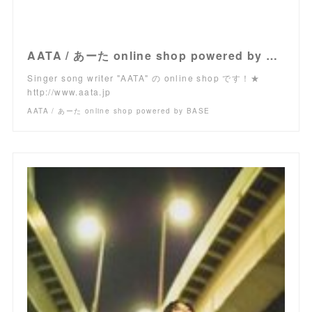
AATA / あーた online shop powered by BASE
Singer song writer "AATA" の online shop です！★
http://www.aata.jp
AATA / あーた online shop powered by BASE