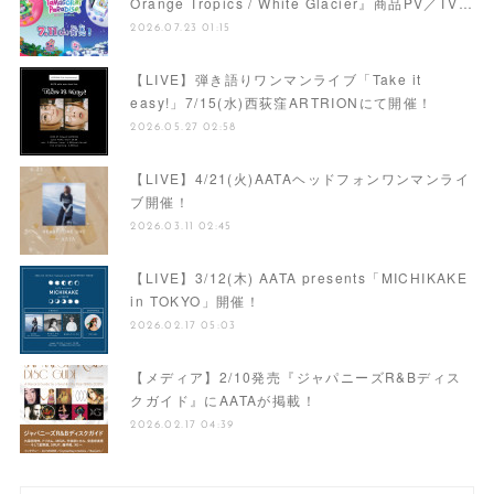
Orange Tropics / White Glacier』商品PV／TV…
2026.07.23 01:15
【LIVE】弾き語りワンマンライブ「Take it
easy!」7/15(水)西荻窪ARTRIONにて開催！
2026.05.27 02:58
【LIVE】4/21(火)AATAヘッドフォンワンマンライ
ブ開催！
2026.03.11 02:45
【LIVE】3/12(木) AATA presents「MICHIKAKE
in TOKYO」開催！
2026.02.17 05:03
【メディア】2/10発売『ジャパニーズR&Bディス
クガイド』にAATAが掲載！
2026.02.17 04:39