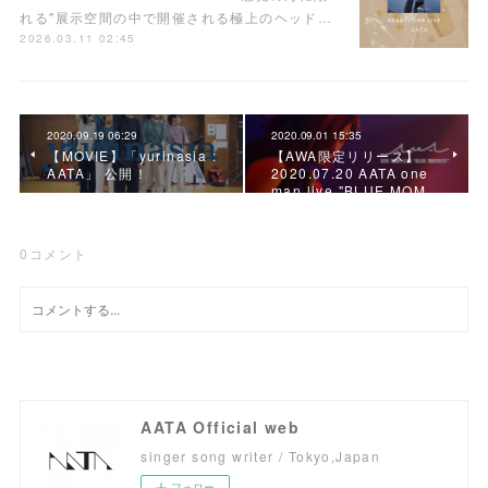
れる"展示空間の中で開催される極上のヘッド…
2026.03.11 02:45
2020.09.19 06:29
2020.09.01 15:35
【MOVIE】「yurinasia :
【AWA限定リリース】
AATA」 公開！
2020.07.20 AATA one
man live "BLUE MOM…
0
コメント
AATA Official web
singer song writer / Tokyo,Japan
フォロー