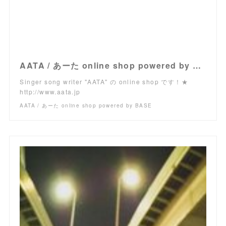
AATA / あーた online shop powered by BASE
Singer song writer "AATA" の online shop です！★
http://www.aata.jp
AATA / あーた online shop powered by BASE