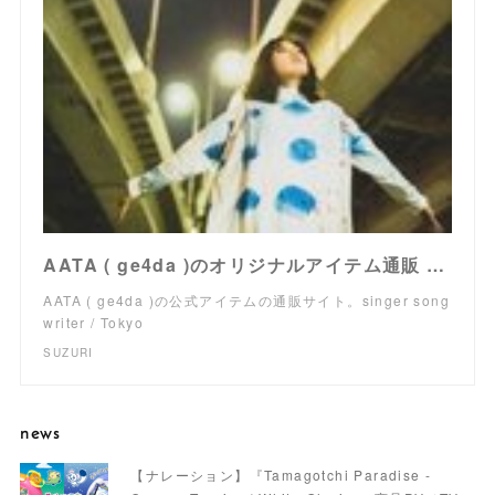
AATA ( ge4da )のオリジナルアイテム通販 ∞ SUZURI（スズリ）
AATA ( ge4da )の公式アイテムの通販サイト。singer song
writer / Tokyo
SUZURI
news
【ナレーション】『Tamagotchi Paradise -