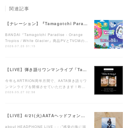
関連記事
【ナレーション】『Tamagotchi Paradise - Orange Tropics / White Glacier』商品PV／TVCM
BANDAI『Tamagotchi Paradise - Orange
Tropics / White Glacier』商品PVとTVCMの…
2026.07.23 01:15
【LIVE】弾き語りワンマンライブ「Take it easy!」7/15(水)西荻窪ARTRIONにて開催！
今年もARTRION周年月間で、AATA弾き語りワ
ンマンライブを開催させていただきます！昨…
2026.05.27 02:58
【LIVE】4/21(火)AATAヘッドフォンワンマンライブ開催！
about HEADPHONE LIVE - - -"感覚の海に溺