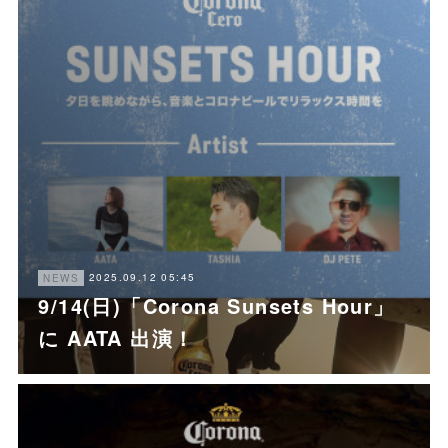
2025.09.12 05:45
NEWS
9/14(日)「Corona Sunsets Hour」
に AATA 出演！