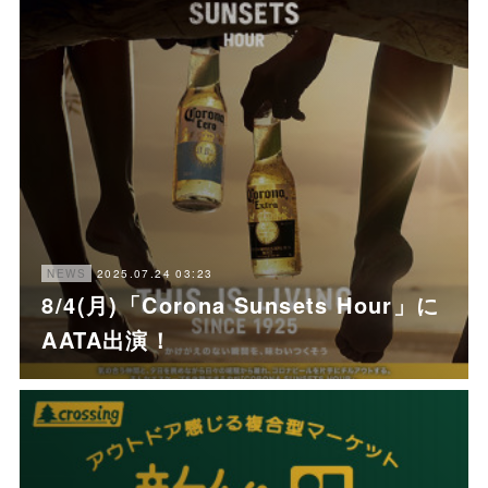
2025.07.24 03:23
NEWS
8/4(月)「Corona Sunsets Hour」に
AATA出演！