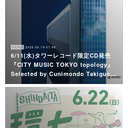
2025.05.19 07:45
NEWS
6/11(水)タワーレコード限定CD発売
『CITY MUSIC TOKYO topology』
Selected by Cunimondo Takiguc…