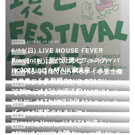
2025.05.09 08:49
NEWS
6/22(日) LIVE HOUSE FEVER
2025.04.10 07:48
NEWS
Presents 「新代田環七フェスティバ
5/4(日・祝)にエスコンフィールド
2025.03.14 04:01
NEWS
ル 2025」にAATA出演決定！
HOKKAIDOにて、AATAが「ポリーの
【イベント】6/7(土)グッナイ小形主催
2024.10.16 10:09
NEWS
マーチ」を生歌唱！
の音楽フェス「CIRCUS OTARU
【イベント】11/3(日) 多摩川リバーサ
2024.09.03 09:11
NEWS
2025」にAATA出演決定！
イドフェスティバル「TAMARIBA」
【メディア】EVENING「注目の女性
2024に AATA 出演決定！
アーティスト特集」にAATAのインタ
2024.09.01 06:01
NEWS
ビューが掲載されました！
【イベント】9/6(金)「Corona
2024.08.16 08:24
NEWS
2024.08.02 01:17
NEWS
Sunsets Hour」にAATA出演！
『be in bloom』release tour
AATA「MOMANTAI」が『MUSIC
2024.07.20 04:40
NEWS
official goods公開！
TANK POWER PUSH！』に選ばれま
【イベント】8/23 札幌SPiCEにて、