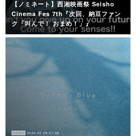
【ノミネート】西湘映画祭 Seisho
Cinema Fes 7th『次回、納豆ファン
ク「叫んで！ おまめ！」』
2024.02.29 07:36
NEWS