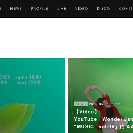
E
NEWS
PROFILE
LIVE
VIDEO
DISCO
COMM
2022.05.01 23:23
NEWS
【Video】
YouTube「Wonder Ja
"MUSIC" vol.06」に 