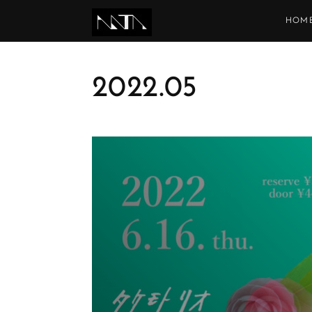
HOM
2022
.
05