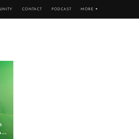
UNITY
CONTACT
PODCAST
MORE
m
AA…