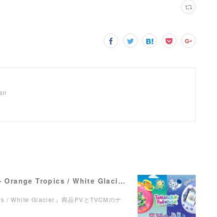
pan
【ナレーション】『Tamagotchi Paradise - Orange Tropics / White Glacier』商品PV／TVCM
pics / White Glacier』商品PVとTVCMのナ