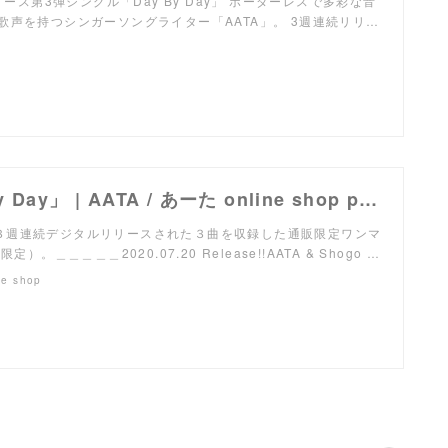
リリース第3弾シングル「Day By Day」 ボーダーレスで多彩な音
歌声を持つシンガーソングライター「AATA」。 3週連続リリ…
EP「Day By Day」 | AATA / あーた online shop powered by BASE
1より３週連続デジタルリリースされた３曲を収録した通販限定ワンマ
定）。＿＿＿＿＿2020.07.20 Release!!AATA & Shogo …
ne shop