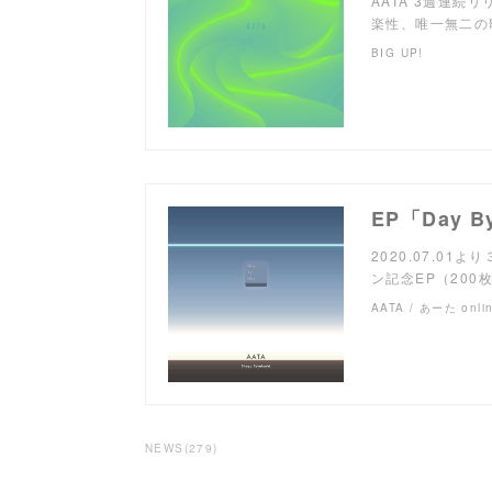
AATA 3週連続
楽性、唯一無二の
BIG UP!
2020.07.0
ン記念EP（200枚限
AATA / あーた onli
NEWS
(
279
)