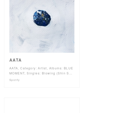
AATA
AATA, Category: Artist, Albums: BLUE
MOMENT, Singles: Blowing (Shin S…
Spotify