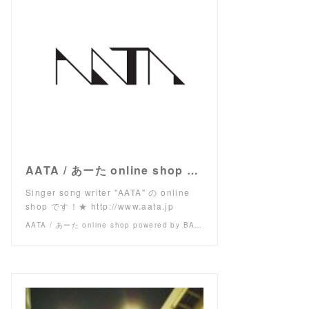
AATA / あーた online shop powered by BASE
Singer song writer "AATA" の online
shop です！★ http://www.aata.jp
AATA / あーた online shop powered by BASE