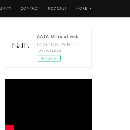
UNITY
CONTACT
PODCAST
MORE
AATA Official web
singer song writer /
Tokyo,Japan
フォロー