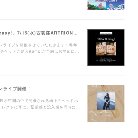
【LIVE】弾き語りワンマンライブ「Take it easy!」7/15(水)西荻窪ARTRIONにて開催！
ンマンライブを開催させていただきます！昨年
チケットご購入&amp;ご予約はお早めに…
ンマンライブ開催！
に溺れる"展示空間の中で開催される極上のヘッドホ
ダイレクトに耳に。緊張感と没入感を同時に…