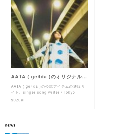
AATA ( ge4da )のオリジナルアイテム通販 ∞ SUZURI（スズリ）
AATA ( ge4da )の公式アイテムの通販サ
イト。singer song writer / Tokyo
SUZURI
news