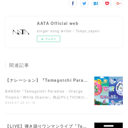
AATA Official web
singer song writer / Tokyo,Japan
フォロー
関連記事
【ナレーション】『Tamagotchi Paradise - Orange Tropics / White Glacier』商品PV／TVCM
BANDAI『Tamagotchi Paradise - Orange
Tropics / White Glacier』商品PVとTVCMの…
2026.07.23 01:15
【LIVE】弾き語りワンマンライブ「Take it easy!」7/15(水)西荻窪ARTRIONにて開催！