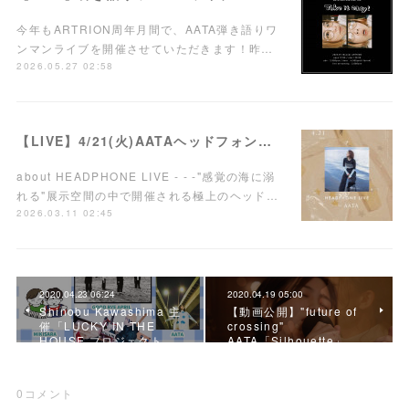
今年もARTRION周年月間で、AATA弾き語りワ
ンマンライブを開催させていただきます！昨…
2026.05.27 02:58
【LIVE】4/21(火)AATAヘッドフォンワンマンライブ開催！
about HEADPHONE LIVE - - -"感覚の海に溺
れる"展示空間の中で開催される極上のヘッド…
2026.03.11 02:45
2020.04.23 06:24
2020.04.19 05:00
Shinobu Kawashima 主
【動画公開】"future of
催「LUCKY IN THE
crossing"
HOUSE プロジェクト…
AATA「Silhouette」…
0
コメント