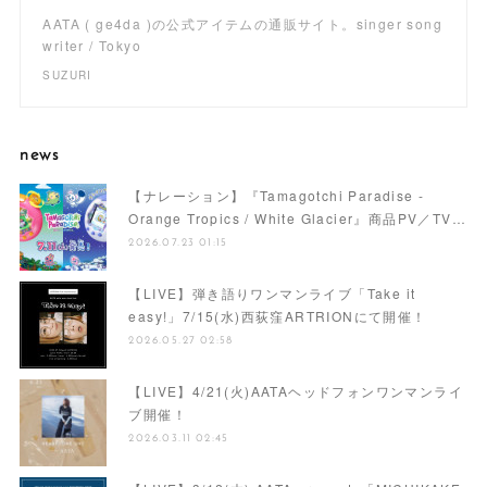
AATA ( ge4da )の公式アイテムの通販サイト。singer song
writer / Tokyo
SUZURI
news
【ナレーション】『Tamagotchi Paradise -
Orange Tropics / White Glacier』商品PV／TV…
2026.07.23 01:15
【LIVE】弾き語りワンマンライブ「Take it
easy!」7/15(水)西荻窪ARTRIONにて開催！
2026.05.27 02:58
【LIVE】4/21(火)AATAヘッドフォンワンマンライ
ブ開催！
2026.03.11 02:45