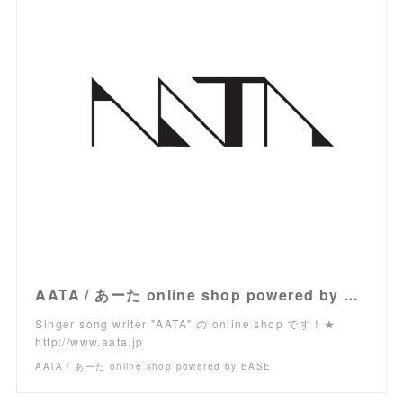
AATA / あーた online shop powered by BASE
Singer song writer "AATA" の online shop です！★
http://www.aata.jp
AATA / あーた online shop powered by BASE