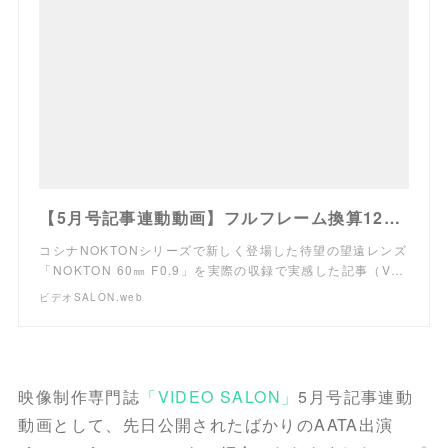
【5月号記事連動動画】フルフレーム換算120㎜ F1.8、コシナNOKTON 60㎜の魅力を実感 | ビデオSALON
コシナNOKTONシリーズで新しく登場した待望の望遠レンズ
「NOKTON 60㎜ F0.9」を実際の収録で実感した記事（V…
ビデオSALON.web
映像制作専門誌
「VIDEO SALON」
5月号記事連動
動画として、先日公開されたばかりのAATA出演