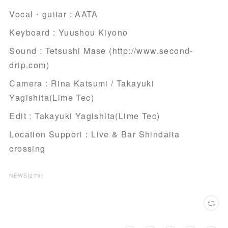
Vocal・guitar : AATA
Keyboard : Yuushou Kiyono
Sound : Tetsushi Mase (http://www.second-
drip.com)
Camera : Rina Katsumi / Takayuki
Yagishita(Lime Tec)
Edit : Takayuki Yagishita(Lime Tec)
Location Support：Live & Bar Shindaita
crossing
NEWS
(
279
)