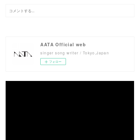
AATA Official web
singer song writer / Tokyo,Japan
フォロー