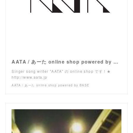
AATA / あーた online shop powered by BASE
Singer song writer "AATA" の online shop です！★
http://www.aata.jp
AATA / あーた online shop powered by BASE