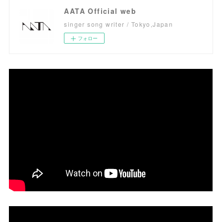
AATA Official web
singer song writer / Tokyo,Japan
フォロー