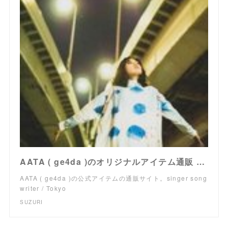
AATA ( ge4da )のオリジナルアイテム通販 ∞ SUZURI（スズリ）
AATA ( ge4da )の公式アイテムの通販サイト。singer song
writer / Tokyo
SUZURI