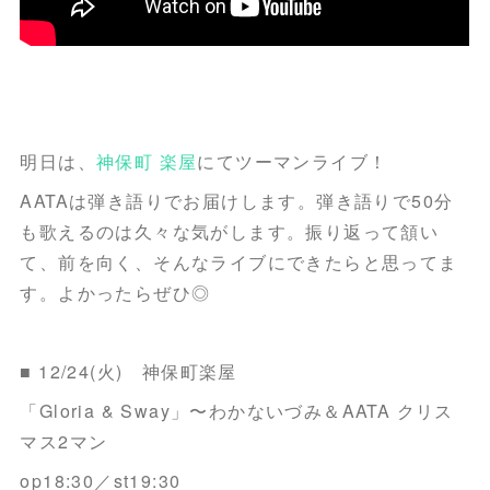
明日は、
神保町 楽屋
にてツーマンライブ！
AATAは弾き語りでお届けします。弾き語りで50分
も歌えるのは久々な気がします。振り返って頷い
て、前を向く、そんなライブにできたらと思ってま
す。よかったらぜひ◎
■ 12/24(火) 神保町楽屋
「Gloria & Sway」〜わかないづみ＆AATA クリス
マス2マン
op18:30／st19:30