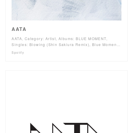
AATA
AATA, Category: Artist, Albums: BLUE MOMENT,
Singles: Blowing (Shin Sakiura Remix), Blue Momen…
Spotify