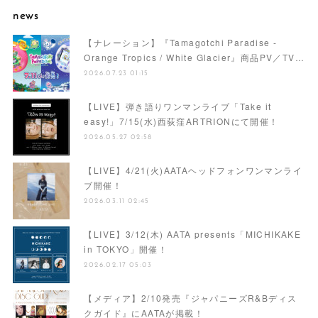
news
【ナレーション】『Tamagotchi Paradise -
Orange Tropics / White Glacier』商品PV／TV…
2026.07.23 01:15
【LIVE】弾き語りワンマンライブ「Take it
easy!」7/15(水)西荻窪ARTRIONにて開催！
2026.05.27 02:58
【LIVE】4/21(火)AATAヘッドフォンワンマンライ
ブ開催！
2026.03.11 02:45
【LIVE】3/12(木) AATA presents「MICHIKAKE
in TOKYO」開催！
2026.02.17 05:03
【メディア】2/10発売『ジャパニーズR&Bディス
クガイド』にAATAが掲載！