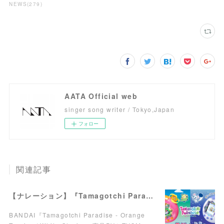
NEWS
(
279
)
AATA Official web
singer song writer / Tokyo,Japan
フォロー
関連記事
【ナレーション】『Tamagotchi Paradise - Orange Tropics / White Glacier』商品PV／TVCM
BANDAI『Tamagotchi Paradise - Orange