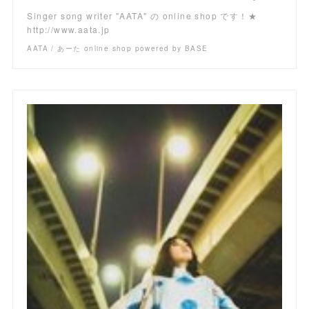
Singer song writer "AATA" の online shop です！★
http://www.aata.jp
AATA / あーた online shop powered by BASE