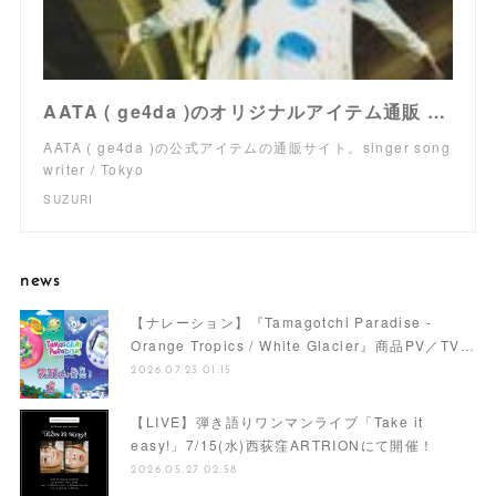
AATA ( ge4da )のオリジナルアイテム通販 ∞ SUZURI（スズリ）
AATA ( ge4da )の公式アイテムの通販サイト。singer song
writer / Tokyo
SUZURI
news
【ナレーション】『Tamagotchi Paradise -
Orange Tropics / White Glacier』商品PV／TV…
2026.07.23 01:15
【LIVE】弾き語りワンマンライブ「Take it
easy!」7/15(水)西荻窪ARTRIONにて開催！
2026.05.27 02:58