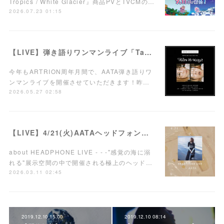
Tropics / White Glacier』商品PVとTVCMの…
2026.07.23 01:15
【LIVE】弾き語りワンマンライブ「Take it easy!」7/15(水)西荻窪ARTRIONにて開催！
今年もARTRION周年月間で、AATA弾き語りワ
ンマンライブを開催させていただきます！昨…
2026.05.27 02:58
【LIVE】4/21(火)AATAヘッドフォンワンマンライブ開催！
about HEADPHONE LIVE - - -"感覚の海に溺
れる"展示空間の中で開催される極上のヘッド…
2026.03.11 02:45
2019.12.10 15:00
2019.12.10 08:14