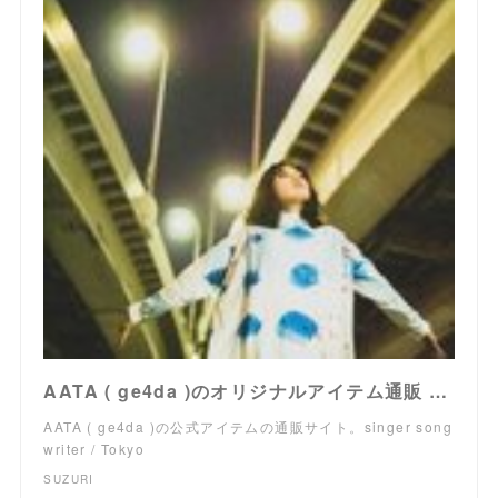
AATA ( ge4da )のオリジナルアイテム通販 ∞ SUZURI（スズリ）
AATA ( ge4da )の公式アイテムの通販サイト。singer song
writer / Tokyo
SUZURI