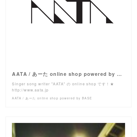
AATA / あーた online shop powered by BASE
Singer song writer "AATA" の online shop です！★
http://www.aata.jp
AATA / あーた online shop powered by BASE