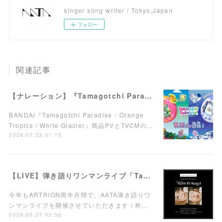
singer song writer / Tokyo,Japan
フォロー
関連記事
【ナレーション】『Tamagotchi Paradise - Orange Tropics / White Glacier』商品PV／TVCM
BANDAI『Tamagotchi Paradise - Orange
Tropics / White Glacier』商品PVとTVCMの…
2026.07.23 01:15
【LIVE】弾き語りワンマンライブ「Take it easy!」7/15(水)西荻窪ARTRIONにて開催！
今年もARTRION周年月間で、AATA弾き語りワ
ンマンライブを開催させていただきます！昨…
2026.05.27 02:58