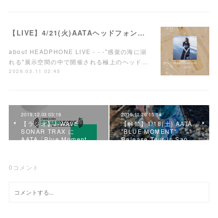
【LIVE】4/21(火)AATAヘッドフォンワンマンライブ開催！
about HEADPHONE LIVE - - -"感覚の海に溺
れる"展示空間の中で開催される極上のヘッド…
2026.03.11 02:45
2019.12.03 03:16
2019.11.26 15:14
【ラジオ】J-WAVE
【解禁】1/18(土) AATA
SONAR TRAX に
"BLUE MOMENT"
AATA「Blue Moment…
Release Tour in Sap…
0
コメント