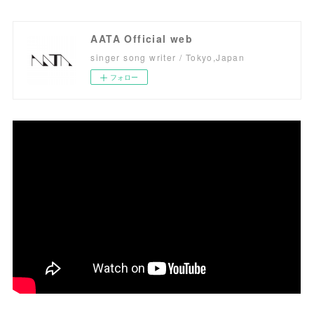
AATA Official web
singer song writer / Tokyo,Japan
フォロー