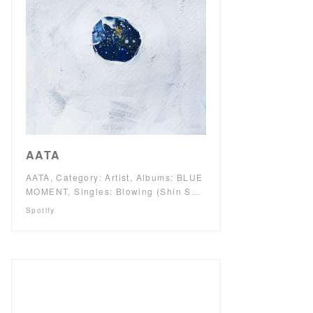
AATA
AATA, Category: Artist, Albums: BLUE
MOMENT, Singles: Blowing (Shin S…
Spotify