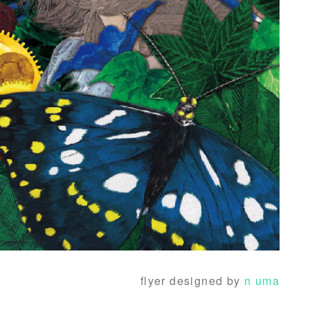
flyer designed by
n uma