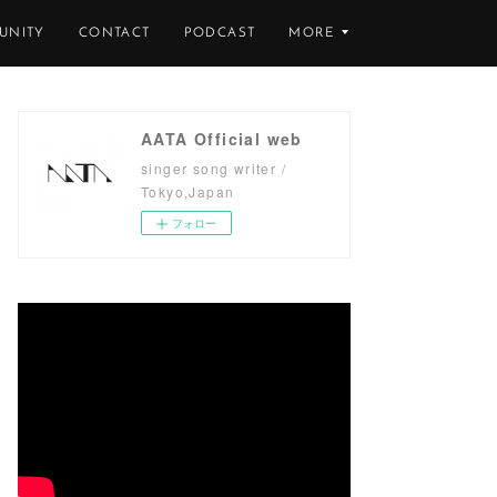
UNITY
CONTACT
PODCAST
MORE
AATA Official web
singer song writer /
Tokyo,Japan
フォロー