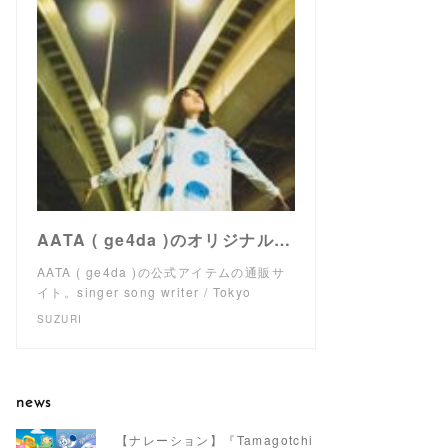
AATA ( ge4da )のオリジナルアイテム通販 ∞ SUZURI（スズリ）
AATA ( ge4da )の公式アイテムの通販サ
イト。singer song writer / Tokyo
SUZURI
news