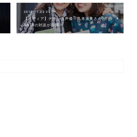
2019.11.23 05:04
【メディア】ナウシカ声優・島本須美さんと
AATAの対談が公開！