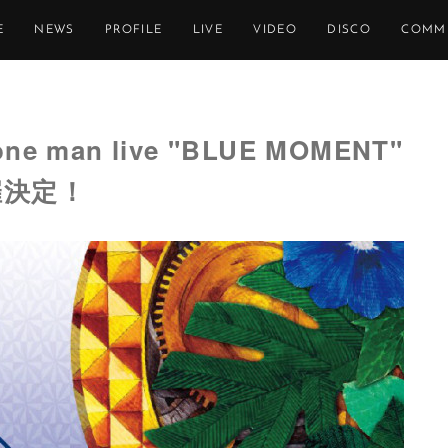
E
NEWS
PROFILE
LIVE
VIDEO
DISCO
COMM
ne man live "BLUE MOMENT"
開催決定！