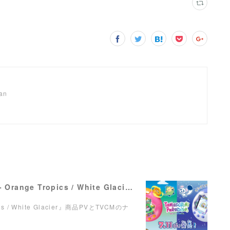
pan
【ナレーション】『Tamagotchi Paradise - Orange Tropics / White Glacier』商品PV／TVCM
pics / White Glacier』商品PVとTVCMのナ