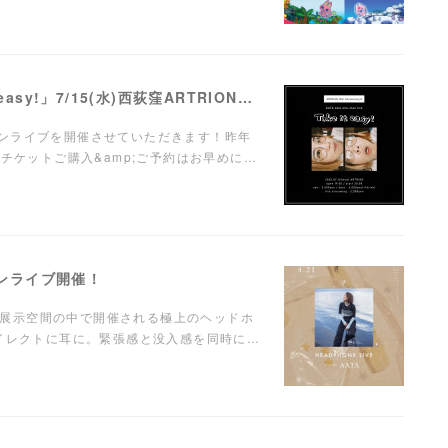
【LIVE】弾き語りワンマンライブ「Take it easy!」7/15(水)西荻窪ARTRIONにて開催！
ンマンライブを開催させていただきます！昨年
チケットご購入&amp;ご予約はお早めに…
ンマンライブ開催！
に溺れる"展示空間の中で開催される極上のヘッドホ
ダイレクトに耳に。緊張感と没入感を同時に…