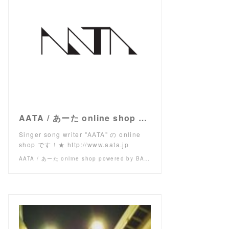
AATA / あーた online shop powered by BASE
Singer song writer "AATA" の online
shop です！★ http://www.aata.jp
AATA / あーた online shop powered by BASE