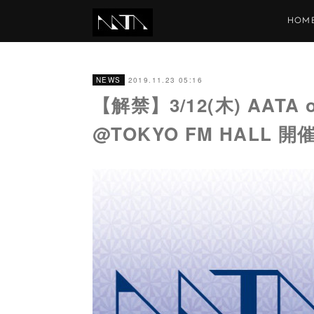
HOM
2019.11.23 05:16
NEWS
【解禁】3/12(木) AATA o
@TOKYO FM HALL 