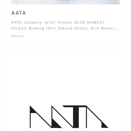
AATA
AATA, Category: Artist, Albums: BLUE MOMENT,
Singles: Blowing (Shin Sakiura Remix), Blue Momen…
Spotify