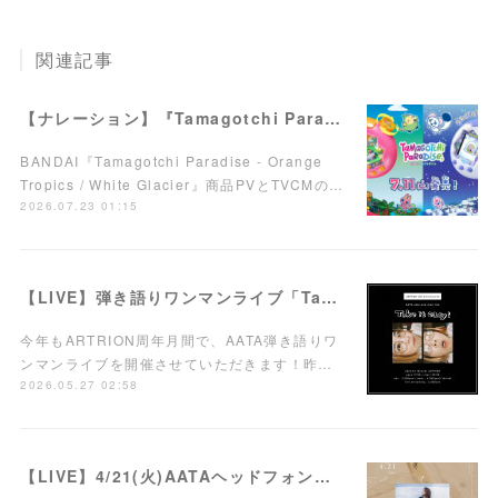
関連記事
【ナレーション】『Tamagotchi Paradise - Orange Tropics / White Glacier』商品PV／TVCM
BANDAI『Tamagotchi Paradise - Orange
Tropics / White Glacier』商品PVとTVCMの…
2026.07.23 01:15
【LIVE】弾き語りワンマンライブ「Take it easy!」7/15(水)西荻窪ARTRIONにて開催！
今年もARTRION周年月間で、AATA弾き語りワ
ンマンライブを開催させていただきます！昨…
2026.05.27 02:58
【LIVE】4/21(火)AATAヘッドフォンワンマンライブ開催！