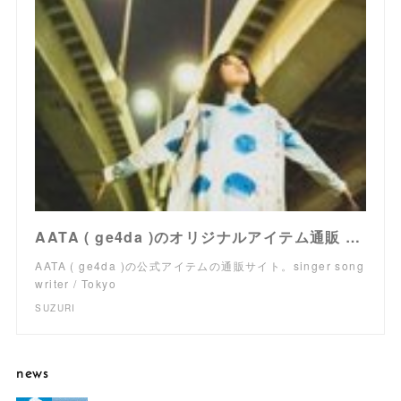
AATA ( ge4da )のオリジナルアイテム通販 ∞ SUZURI（スズリ）
AATA ( ge4da )の公式アイテムの通販サイト。singer song
writer / Tokyo
SUZURI
news