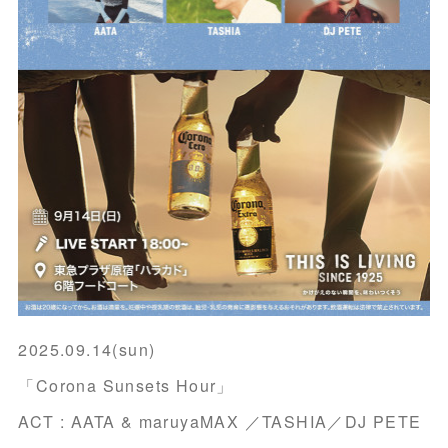
2025.09.14(sun)
「Corona Sunsets Hour」
ACT : AATA & maruyaMAX ／TASHIA／DJ PETE