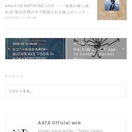
about HEADPHONE LIVE - - -"感覚の海に溺
れる"展示空間の中で開催される極上のヘッド…
2026.03.11 02:45
2025.09.12 06:48
2025.08.10 01:50
9/27～9/30 AATA
9/8(月)新宿SACT! age-
MICHIKAKE TOUR in
19 monthly「Harvest
HOKKAIDO 2025
Moon」
0
コメント
AATA Official web
singer song writer / Tokyo,Japan