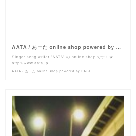
AATA / あーた online shop powered by BASE
Singer song writer "AATA" の online shop です！★
http://www.aata.jp
AATA / あーた online shop powered by BASE