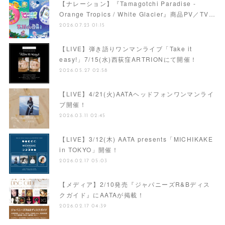
【ナレーション】『Tamagotchi Paradise -
Orange Tropics / White Glacier』商品PV／TV…
2026.07.23 01:15
【LIVE】弾き語りワンマンライブ「Take it
easy!」7/15(水)西荻窪ARTRIONにて開催！
2026.05.27 02:58
【LIVE】4/21(火)AATAヘッドフォンワンマンライ
ブ開催！
2026.03.11 02:45
【LIVE】3/12(木) AATA presents「MICHIKAKE
in TOKYO」開催！
2026.02.17 05:03
【メディア】2/10発売『ジャパニーズR&Bディス
クガイド』にAATAが掲載！
2026.02.17 04:39