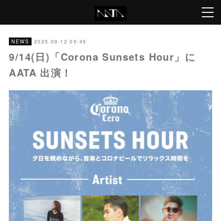
2025.09.12 05:45
NEWS
9/14(日)「Corona Sunsets Hour」に
AATA 出演！