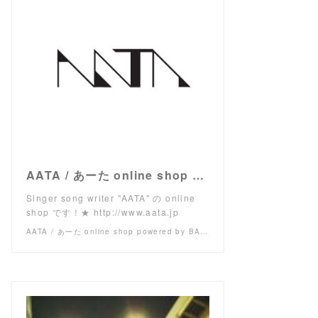
AATA / あーた online shop powered by BASE
Singer song writer "AATA" の online
shop です！★ http://www.aata.jp
AATA / あーた online shop powered by BASE