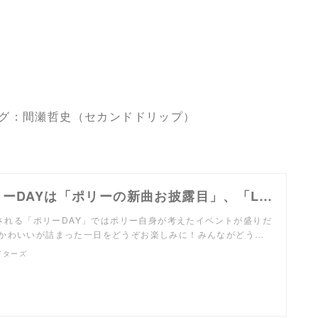
グ：間瀬哲史（セカンドドリップ）
6/29(土)ポリーDAYは「ポリーの新曲お披露目」、「LOVE POLLYグッズ発売！」「ポリーLIVE」「POLLY隊大集合」などかわいいが盛りだくさん！ | 北海道日本ハムファイターズ
実施される「ポリーDAY」ではポリー自身が考えたイベントが盛りだ
かわいいが詰まった一日をどうぞお楽しみに！みんながどう…
イターズ