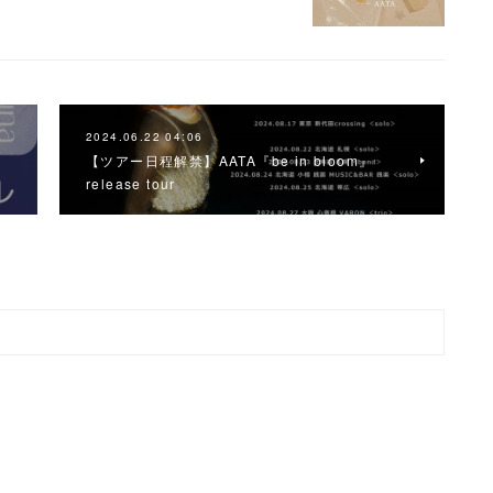
2024.06.22 04:06
き
【ツアー日程解禁】AATA『be in bloom』
release tour