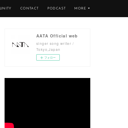
UNITY
CONTACT
PODCAST
MORE
AATA Official web
singer song writer /
Tokyo,Japan
フォロー