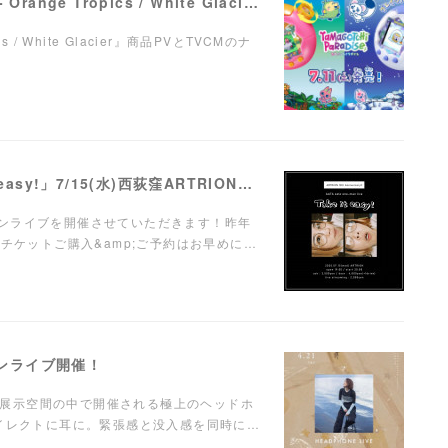
【ナレーション】『Tamagotchi Paradise - Orange Tropics / White Glacier』商品PV／TVCM
pics / White Glacier』商品PVとTVCMのナ
【LIVE】弾き語りワンマンライブ「Take it easy!」7/15(水)西荻窪ARTRIONにて開催！
ンマンライブを開催させていただきます！昨年
チケットご購入&amp;ご予約はお早めに…
ンマンライブ開催！
に溺れる"展示空間の中で開催される極上のヘッドホ
ダイレクトに耳に。緊張感と没入感を同時に…