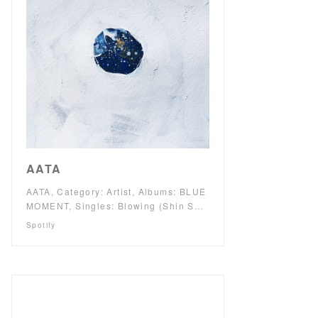
AATA
AATA, Category: Artist, Albums: BLUE
MOMENT, Singles: Blowing (Shin S…
Spotify