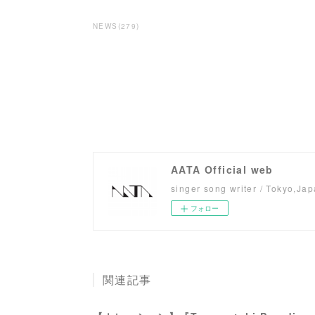
NEWS
(
279
)
AATA Official web
singer song writer / Tokyo,Ja
フォロー
関連記事