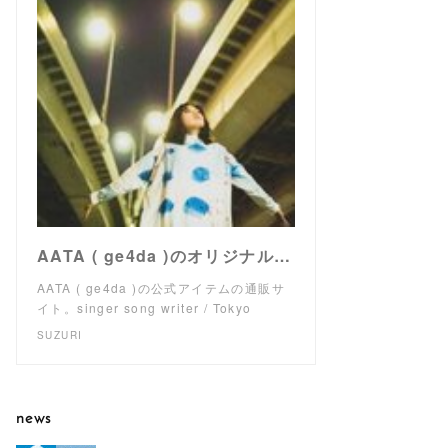
AATA ( ge4da )のオリジナルアイテム通販 ∞ SUZURI（スズリ）
AATA ( ge4da )の公式アイテムの通販サ
イト。singer song writer / Tokyo
SUZURI
news