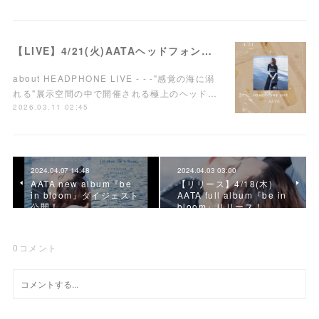
【LIVE】4/21(火)AATAヘッドフォンワンマンライブ開催！
about HEADPHONE LIVE - - -"感覚の海に溺
れる"展示空間の中で開催される極上のヘッド…
2026.03.11 02:45
2024.04.07 14:48
2024.04.03 03:00
AATA new album『be
【リリース】4/18(木)
in bloom』ダイジェスト
AATA full album『be in
公開！
bloom』リリース！
0
コメント