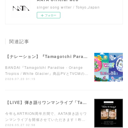
singer song writer / Tokyo,Japan
フォロー
関連記事
【ナレーション】『Tamagotchi Paradise - Orange Tropics / White Glacier』商品PV／TVCM
BANDAI『Tamagotchi Paradise - Orange
Tropics / White Glacier』商品PVとTVCMの…
2026.07.23 01:15
【LIVE】弾き語りワンマンライブ「Take it easy!」7/15(水)西荻窪ARTRIONにて開催！
今年もARTRION周年月間で、AATA弾き語りワ
ンマンライブを開催させていただきます！昨…
2026.05.27 02:58