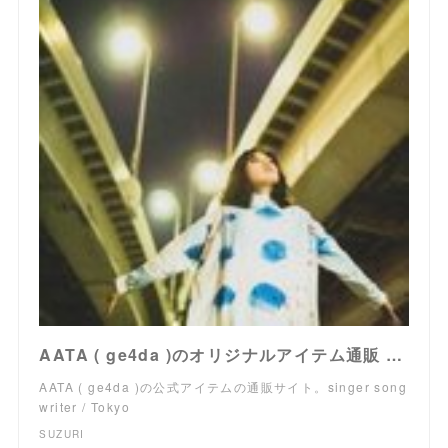
AATA ( ge4da )のオリジナルアイテム通販 ∞ SUZURI（スズリ）
AATA ( ge4da )の公式アイテムの通販サイト。singer song
writer / Tokyo
SUZURI