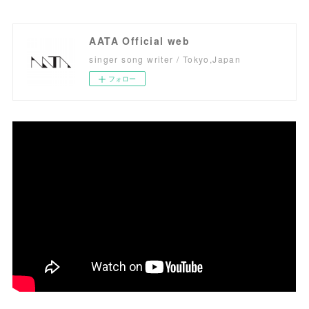
AATA Official web
singer song writer / Tokyo,Japan
フォロー