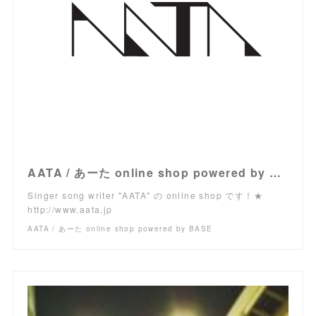
AATA / あーた online shop powered by BASE
Singer song writer "AATA" の online shop です！★
http://www.aata.jp
AATA / あーた online shop powered by BASE