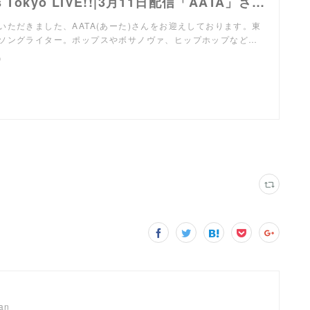
DJ Nobby’s Tokyo LIVE!!|3月11日配信「AATA」さん|AuDee（オーディー）
いただきました、AATA(あーた)さんをお迎えしております。東
ソングライター。ポップスやボサノヴァ、ヒップホップなど…
）
pan