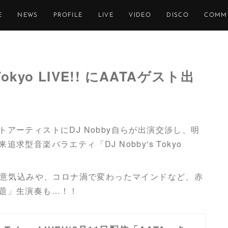
E
NEWS
PROFILE
LIVE
VIDEO
DISCO
COMM
okyo LIVE!! にAATAゲスト出
アーティストにDJ Nobby自らが出演交渉し、明
型音楽バラエティ「DJ Nobby's Tokyo
！
ての意気込みや、コロナ渦で変わったマインドなど、赤
題」生演奏も…！！