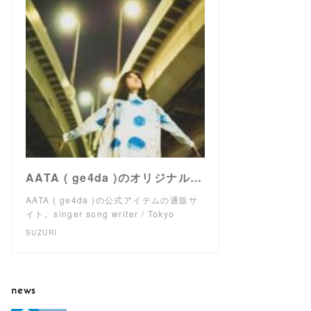
AATA ( ge4da )のオリジナルアイテム通販 ∞ SUZURI（スズリ）
AATA ( ge4da )の公式アイテムの通販サ
イト。singer song writer / Tokyo
SUZURI
news