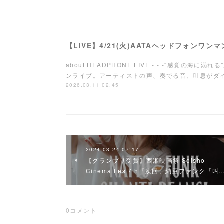
【LIVE】4/21(火)AATAヘッドフォンワ
about HEADPHONE LIVE - - -"感覚の海
ンライブ。アーティストの声、奏でる音、吐息が
2026.03.11 02:45
2024.03.24 07:17
【グランプリ受賞】西湘映画祭 Seisho
Cinema Fes 7th『次回、納豆ファンク「叫
0
コメント