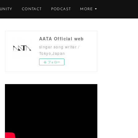
UNITY
CONTACT
PODCAST
MORE
AATA Official web
singer song writer /
Tokyo,Japan
フォロー