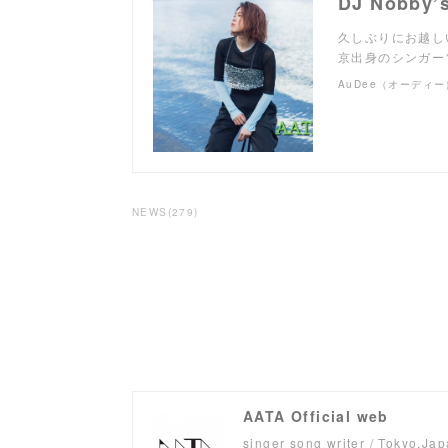
久しぶりにお越し
京出身のシンガー
AuDee（オーディー
NEWS
(
279
)
AATA Official web
singer song writer / Tokyo,Ja