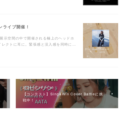
ンマンライブ開催！
に溺れる"展示空間の中で開催される極上のヘッドホ
ダイレクトに耳に。緊張感と没入感を同時に…
2024.03.18 14:40
【コンテスト】Sing&Win Cover Battleに挑
…
戦中！