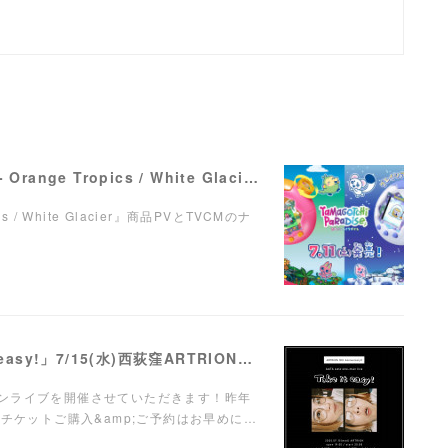
【ナレーション】『Tamagotchi Paradise - Orange Tropics / White Glacier』商品PV／TVCM
pics / White Glacier』商品PVとTVCMのナ
【LIVE】弾き語りワンマンライブ「Take it easy!」7/15(水)西荻窪ARTRIONにて開催！
ンマンライブを開催させていただきます！昨年
チケットご購入&amp;ご予約はお早めに…