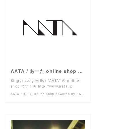
AATA / あーた online shop powered by BASE
Singer song writer "AATA" の online
shop です！★ http://www.aata.jp
AATA / あーた online shop powered by BASE