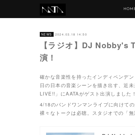
HOM
2024.03.18 14:50
NEWS
【ラジオ】DJ Nobby's T
演！
確かな音楽性を持ったインディペンデント
日の日本の音楽シーンを描き出す、近未来追求
LIVE!!」にAATAがゲスト出演しました
4/18のバンドワンマンライブに向け
裸々なトークは必聴。スタジオでの「無