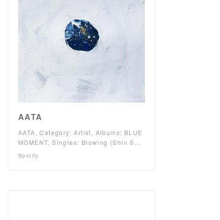
AATA
AATA, Category: Artist, Albums: BLUE
MOMENT, Singles: Blowing (Shin S…
Spotify