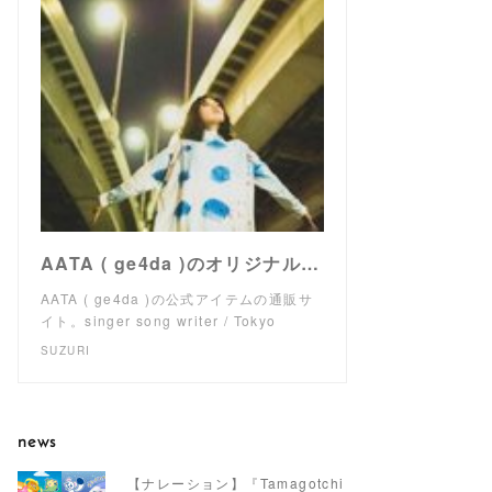
AATA ( ge4da )のオリジナルアイテム通販 ∞ SUZURI（スズリ）
AATA ( ge4da )の公式アイテムの通販サ
イト。singer song writer / Tokyo
SUZURI
news