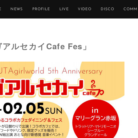
E
NEWS
PROFILE
LIVE
VIDEO
DISCO
COMM
タガアルセカイCafe Fes」