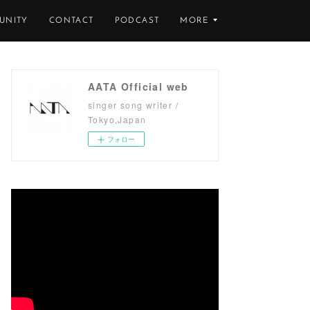
UNITY
CONTACT
PODCAST
MORE
AATA Official web
singer song writer /
Tokyo,Japan
フォロー