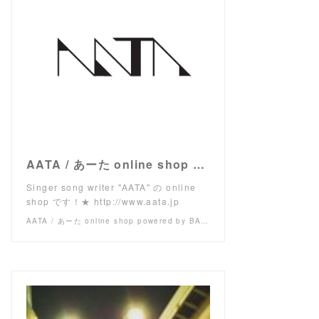
AATA / あーた online shop powered by BASE
Singer song writer "AATA" の online
shop です！★ http://www.aata.jp
AATA / あーた online shop powered by BASE