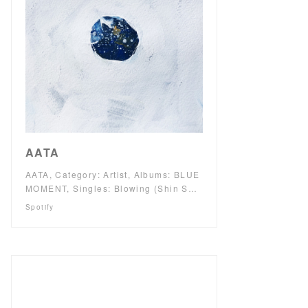
AATA
AATA, Category: Artist, Albums: BLUE
MOMENT, Singles: Blowing (Shin S…
Spotify