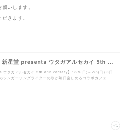
お願いします。
ただきます。
【イベント】新星堂 presents ウタガアルセカイ 5th Anniversary コラボカフェダイニング＆フェスに AATA 出演決定！
s ウタガアルセカイ 5th Anniversary】1/29(日)～2/5(日) 8日
のシンガーソングライターの歌が毎日楽しめるコラボカフェ…