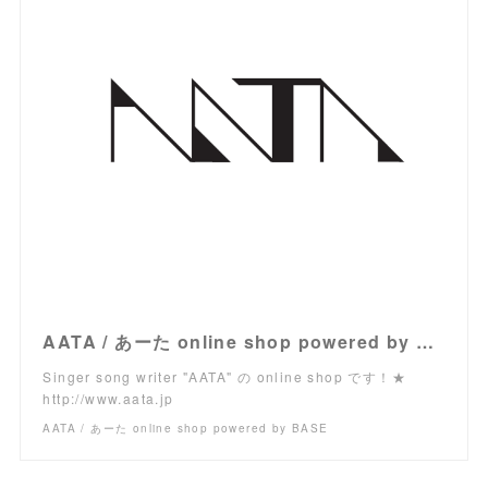
AATA / あーた online shop powered by BASE
Singer song writer "AATA" の online shop です！★
http://www.aata.jp
AATA / あーた online shop powered by BASE