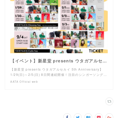
【イベント】新星堂 presents ウタガアルセカイ 5th Anniversary コラボカフェダイニング＆フェスに AATA 出演決定！
【新星堂 presents ウタガアルセカイ 5th Anniversary】
1/29(日)～2/5(日) 8日間連続開催！注目のシンガーソング…
AATA Official web