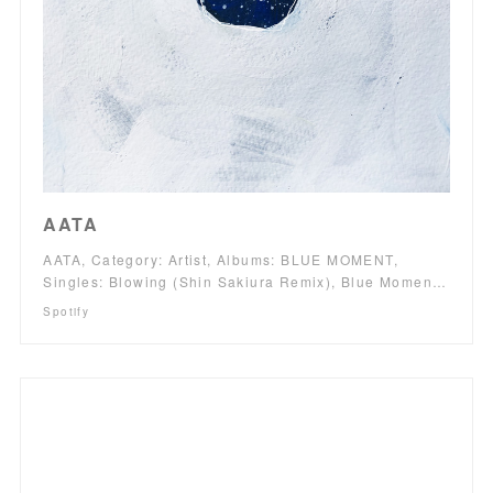
AATA
AATA, Category: Artist, Albums: BLUE MOMENT,
Singles: Blowing (Shin Sakiura Remix), Blue Momen…
Spotify