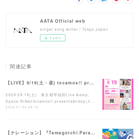
AATA Official web
singer song writer / Tokyo,Japan
フォロー
関連記事
【LIVE】9/19(土・昼) tocamos!! presents スリーマンライブ
2026.09.19(土) 東京都早稲田Live &amp;
Space RiNentocamos!! presents&nbsp;ス…
2026.07.30 09:13
【ナレーション】『Tamagotchi Paradise - Orange Tropics / White Glacier』商品PV／TVCM