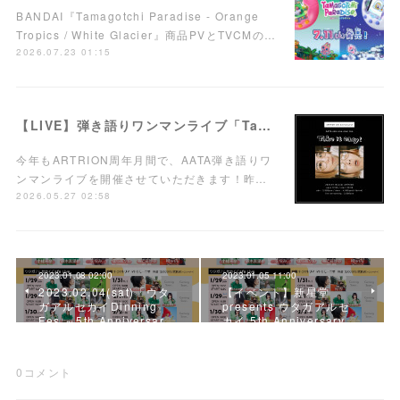
BANDAI『Tamagotchi Paradise - Orange
Tropics / White Glacier』商品PVとTVCMの…
2026.07.23 01:15
【LIVE】弾き語りワンマンライブ「Take it easy!」7/15(水)西荻窪ARTRIONにて開催！
今年もARTRION周年月間で、AATA弾き語りワ
ンマンライブを開催させていただきます！昨…
2026.05.27 02:58
2023.01.08 02:00
2023.01.05 11:00
2023.02.04(sat)「ウタ
【イベント】新星堂
ガアルセカイDinning
presents ウタガアルセ
Fes ～5th Anniversar…
カイ 5th Anniversary …
0
コメント