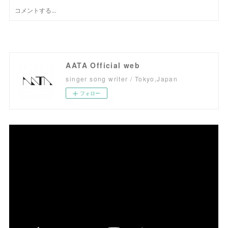
AATA Official web
singer song writer / Tokyo,Japan
フォロー