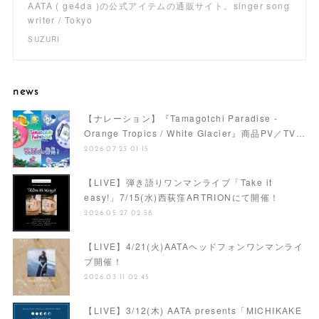
AATA ( ge4da )の公式アイテムの通販サイト。singer song
writer / Tokyo
SUZURI
news
【ナレーション】『Tamagotchi Paradise -
Orange Tropics / White Glacier』商品PV／TV…
2026.07.23 01:15
【LIVE】弾き語りワンマンライブ「Take it
easy!」7/15(水)西荻窪ARTRIONにて開催！
2026.05.27 02:58
【LIVE】4/21(火)AATAヘッドフォンワンマンライ
ブ開催！
2026.03.11 02:45
【LIVE】3/12(木) AATA presents「MICHIKAKE