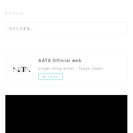
0
コメント
AATA Official web
singer song writer / Tokyo,Japan
フォロー