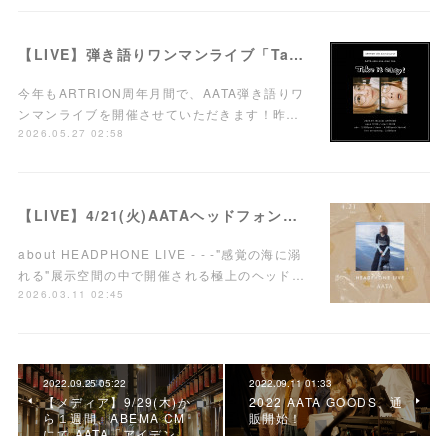
【LIVE】弾き語りワンマンライブ「Take it easy!」7/15(水)西荻窪ARTRIONにて開催！
今年もARTRION周年月間で、AATA弾き語りワ
ンマンライブを開催させていただきます！昨…
2026.05.27 02:58
【LIVE】4/21(火)AATAヘッドフォンワンマンライブ開催！
about HEADPHONE LIVE - - -"感覚の海に溺
れる"展示空間の中で開催される極上のヘッド…
2026.03.11 02:45
2022.09.25 05:22
2022.09.11 01:33
【メディア】9/29(木)か
2022 AATA GOODS、通
ら１週間、ABEMA CM
販開始！
にて AATA「アイデン…