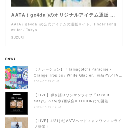
AATA ( ge4da )のオリジナルアイテム通販 ∞ SUZURI（スズリ）
AATA ( ge4da )の公式アイテムの通販サイト。singer song
writer / Tokyo
SUZURI
news
【ナレーション】『Tamagotchi Paradise -
Orange Tropics / White Glacier』商品PV／TV…
2026.07.23 01:15
【LIVE】弾き語りワンマンライブ「Take it
easy!」7/15(水)西荻窪ARTRIONにて開催！
2026.05.27 02:58
【LIVE】4/21(火)AATAヘッドフォンワンマンライ
ブ開催！