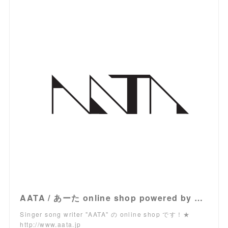
AATA / あーた online shop powered by BASE
Singer song writer "AATA" の online shop です！★
http://www.aata.jp