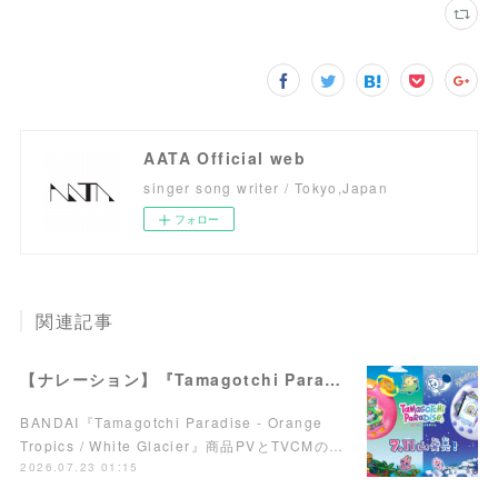
AATA Official web
singer song writer / Tokyo,Japan
フォロー
関連記事
【ナレーション】『Tamagotchi Paradise - Orange Tropics / White Glacier』商品PV／TVCM
BANDAI『Tamagotchi Paradise - Orange
Tropics / White Glacier』商品PVとTVCMの…
2026.07.23 01:15