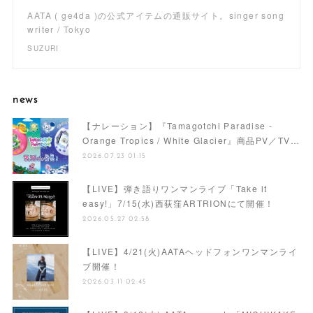
AATA ( ge4da )の公式アイテムの通販サイト。singer song
writer / Tokyo
SUZURI
news
【ナレーション】『Tamagotchi Paradise -
Orange Tropics / White Glacier』商品PV／TV…
2026.07.23 01:15
【LIVE】弾き語りワンマンライブ「Take it
easy!」7/15(水)西荻窪ARTRIONにて開催！
2026.05.27 02:58
【LIVE】4/21(火)AATAヘッドフォンワンマンライ
ブ開催！
2026.03.11 02:45