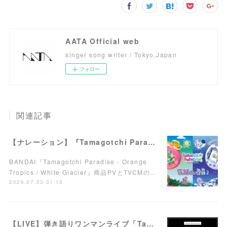
AATA Official web
singer song writer / Tokyo,Japan
フォロー
関連記事
【ナレーション】『Tamagotchi Paradise - Orange Tropics / White Glacier』商品PV／TVCM
BANDAI『Tamagotchi Paradise - Orange
Tropics / White Glacier』商品PVとTVCMの…
2026.07.23 01:15
【LIVE】弾き語りワンマンライブ「Take it easy!」7/15(水)西荻窪ARTRIONにて開催！