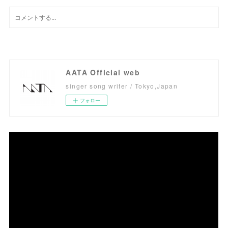
AATA Official web
singer song writer / Tokyo,Japan
フォロー