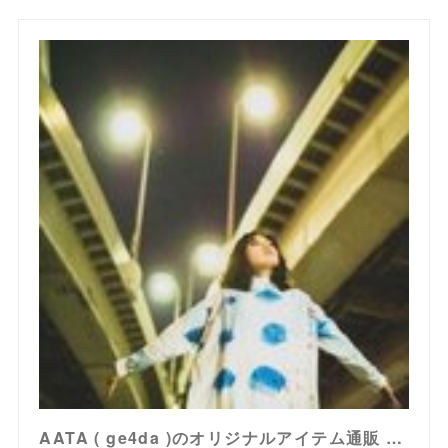
AATA ( ge4da )のオリジナルアイテム通販 ∞ SUZURI（スズリ）