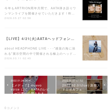
今年もARTRION周年月間で、AATA弾き語りワ
ンマンライブを開催させていただきます！昨…
2026.05.27 02:58
【LIVE】4/21(火)AATAヘッドフォンワンマンライブ開催！
about HEADPHONE LIVE - - -"感覚の海に溺
れる"展示空間の中で開催される極上のヘッド…
2026.03.11 02:45
2022.01.24 06:41
2022.01.07 07:52
【メディア】muevo
2022.02.01(tue) 原宿ス
voice にて、AATAのレビ
トロボカフェ
ュー記事が公開されま…
0
コメント