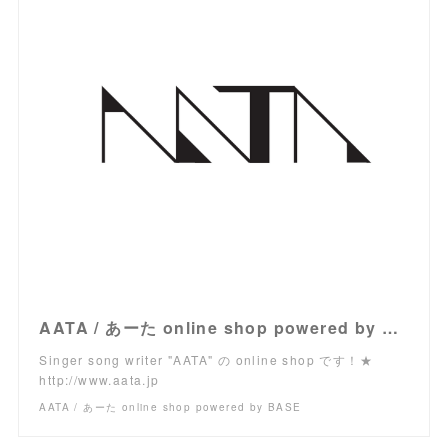
AATA / あーた online shop powered by BASE
Singer song writer "AATA" の online shop です！★
http://www.aata.jp
AATA / あーた online shop powered by BASE