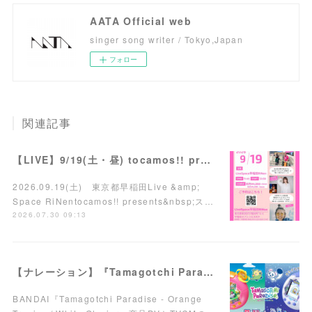
AATA Official web
singer song writer / Tokyo,Japan
フォロー
関連記事
【LIVE】9/19(土・昼) tocamos!! presents スリーマンライブ
2026.09.19(土) 東京都早稲田Live &amp;
Space RiNentocamos!! presents&nbsp;ス…
2026.07.30 09:13
【ナレーション】『Tamagotchi Paradise - Orange Tropics / White Glacier』商品PV／TVCM
BANDAI『Tamagotchi Paradise - Orange