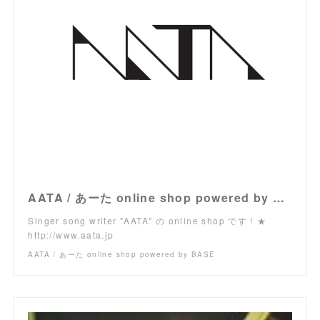
AATA / あーた online shop powered by BASE
Singer song writer "AATA" の online shop です！★
http://www.aata.jp
AATA / あーた online shop powered by BASE