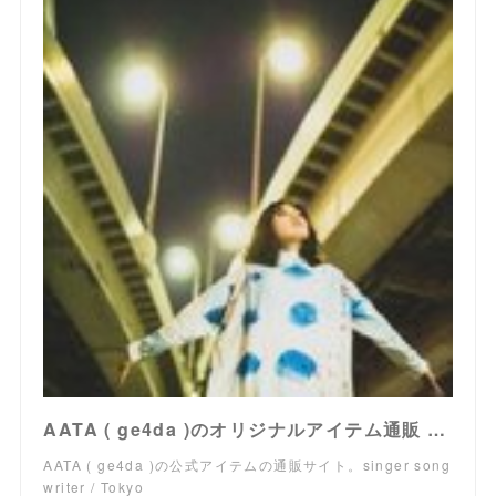
AATA ( ge4da )のオリジナルアイテム通販 ∞ SUZURI（スズリ）
AATA ( ge4da )の公式アイテムの通販サイト。singer song
writer / Tokyo