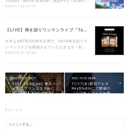
Tropics / White Glacier』商品PVとTVCMの…
2026.07.23 01:15
【LIVE】弾き語りワンマンライブ「Take it easy!」7/15(水)西荻窪ARTRIONにて開催！
今年もARTRION周年月間で、AATA弾き語りワ
ンマンライブを開催させていただきます！昨…
2026.05.27 02:58
2021.10.07 09:17
2021.10.03 09:26
2021.10.23(sat) 東京ベ
11/17(水)新宿アルタ
イ潮見プリンスホテルに
KeyStudioにて開催の
て、AATA Acoustic Li…
「ハンサムフェス〜湘…
0
コメント