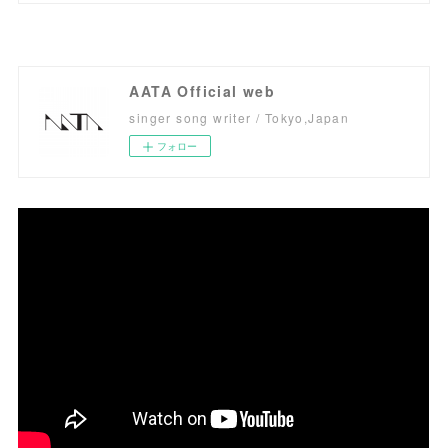
AATA Official web
singer song writer / Tokyo,Japan
フォロー