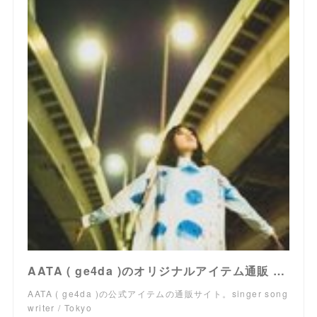
AATA ( ge4da )のオリジナルアイテム通販 ∞ SUZURI（スズリ）
AATA ( ge4da )の公式アイテムの通販サイト。singer song
writer / Tokyo