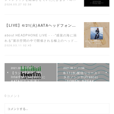
2026.05.27 02:58
【LIVE】4/21(火)AATAヘッドフォンワンマンライブ開催！
about HEADPHONE LIVE - - -"感覚の海に溺
れる"展示空間の中で開催される極上のヘッド…
2026.03.11 02:45
2021.08.22 01:37
2021.08.11 11:58
【ラジオ】8/23(月)
8/11(水)配信リリース！
InterFM「sensor」に
タカノシンヤ(Frasco)
AATAゲスト出演！
『SOMEN, BREAK』…
0
コメント