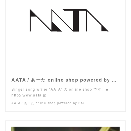
AATA / あーた online shop powered by BASE
Singer song writer "AATA" の online shop です！★
http://www.aata.jp
AATA / あーた online shop powered by BASE