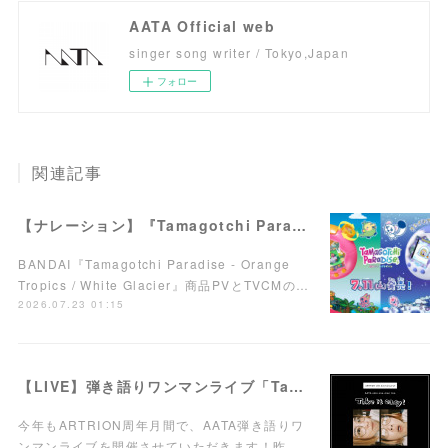
AATA Official web
singer song writer / Tokyo,Japan
フォロー
関連記事
【ナレーション】『Tamagotchi Paradise - Orange Tropics / White Glacier』商品PV／TVCM
BANDAI『Tamagotchi Paradise - Orange
Tropics / White Glacier』商品PVとTVCMの…
2026.07.23 01:15
【LIVE】弾き語りワンマンライブ「Take it easy!」7/15(水)西荻窪ARTRIONにて開催！
今年もARTRION周年月間で、AATA弾き語りワ
ンマンライブを開催させていただきます！昨…