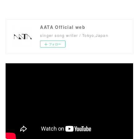
AATA Official web
singer song writer / Tokyo,Japan
フォロー