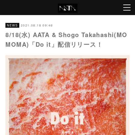
2021.08.18 09:46
NEWS
8/18(水) AATA & Shogo Takahashi(MO
MOMA)「Do it」配信リリース！