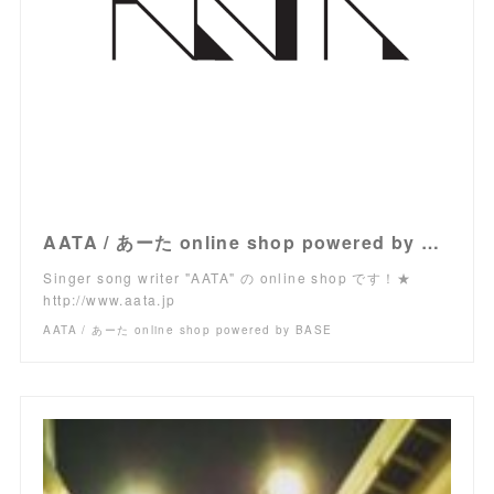
AATA / あーた online shop powered by BASE
Singer song writer "AATA" の online shop です！★
http://www.aata.jp
AATA / あーた online shop powered by BASE