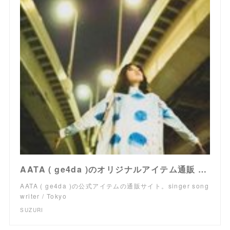
AATA ( ge4da )のオリジナルアイテム通販 ∞ SUZURI（スズリ）
AATA ( ge4da )の公式アイテムの通販サイト。singer song
writer / Tokyo
SUZURI