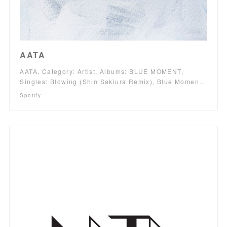
AATA
AATA, Category: Artist, Albums: BLUE MOMENT,
Singles: Blowing (Shin Sakiura Remix), Blue Momen…
Spotify