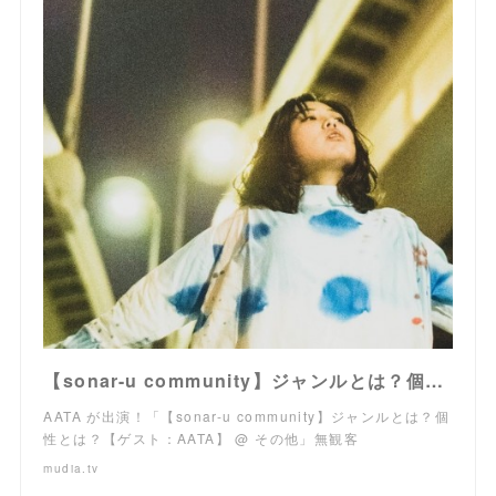
【sonar-u community】ジャンルとは？個性とは？【ゲスト：AATA】 @ その他 ( 選考前 )
AATA が出演！「【sonar-u community】ジャンルとは？個
性とは？【ゲスト：AATA】 @ その他」無観客
mudia.tv