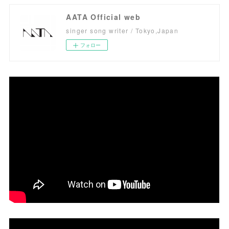
AATA Official web
singer song writer / Tokyo,Japan
フォロー