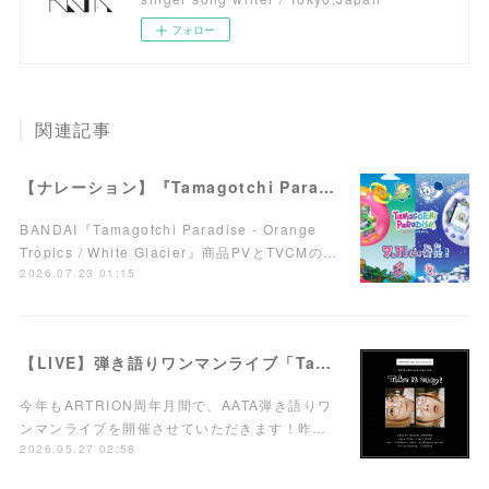
フォロー
関連記事
【ナレーション】『Tamagotchi Paradise - Orange Tropics / White Glacier』商品PV／TVCM
BANDAI『Tamagotchi Paradise - Orange
Tropics / White Glacier』商品PVとTVCMの…
2026.07.23 01:15
【LIVE】弾き語りワンマンライブ「Take it easy!」7/15(水)西荻窪ARTRIONにて開催！
今年もARTRION周年月間で、AATA弾き語りワ
ンマンライブを開催させていただきます！昨…
2026.05.27 02:58