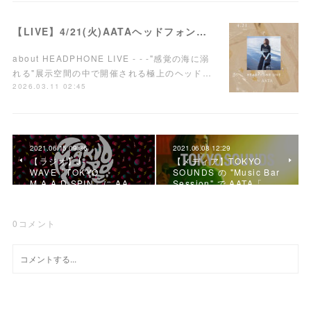
【LIVE】4/21(火)AATAヘッドフォンワンマンライブ開催！
about HEADPHONE LIVE - - -"感覚の海に溺
れる"展示空間の中で開催される極上のヘッド…
2026.03.11 02:45
2021.06.15 09:36
2021.06.08 12:29
【ラジオ】J-
【メディア】TOKYO
WAVE「TOKYO
SOUNDS の "Music Bar
M.A.A.D SPIN」に AA…
Session" で AATA「…
0
コメント