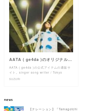
AATA ( ge4da )のオリジナルアイテム通販 ∞ SUZURI（スズリ）
AATA ( ge4da )の公式アイテムの通販サ
イト。singer song writer / Tokyo
SUZURI
news