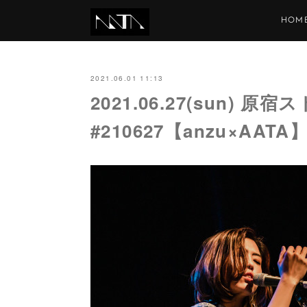
HOM
2021.06.01 11:13
2021.06.27(sun) 原宿
#210627【anzu×AATA