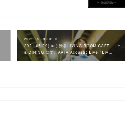
2021.05.29 03:00
2021.06.29(tue) 渋谷LIVING ROOM CAFE
& DINING にて、AATA Acoustic Live「Liv…