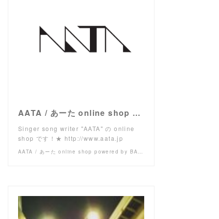
AATA / あーた online shop powered by BASE
Singer song writer "AATA" の online
shop です！★ http://www.aata.jp
AATA / あーた online shop powered by BASE