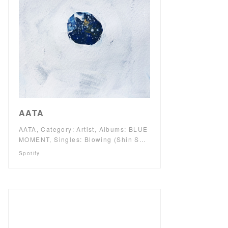
AATA
AATA, Category: Artist, Albums: BLUE
MOMENT, Singles: Blowing (Shin S…
Spotify