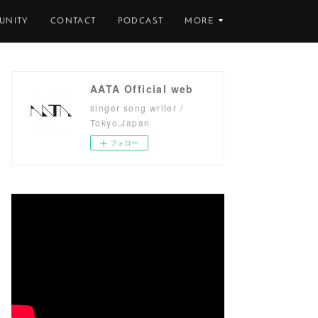
UNITY
CONTACT
PODCAST
MORE
AATA Official web
singer song writer /
Tokyo,Japan
フォロー