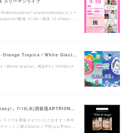
ents スリーマンライブ
RiNentocamos!! presents&nbsp;スリー
mos!!開場 11:45 / 開演 12:00adv : …
【ナレーション】『Tamagotchi Paradise - Orange Tropics / White Glacier』商品PV／TVCM
pics / White Glacier』商品PVとTVCMのナ
【LIVE】弾き語りワンマンライブ「Take it easy!」7/15(水)西荻窪ARTRIONにて開催！
ンマンライブを開催させていただきます！昨年
チケットご購入&amp;ご予約はお早めに…