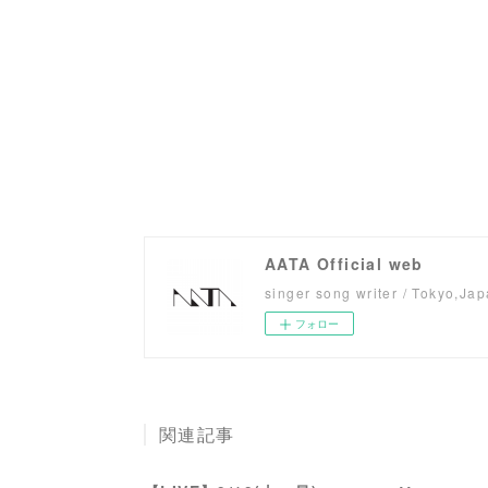
AATA Official web
singer song writer / Tokyo,Ja
フォロー
関連記事