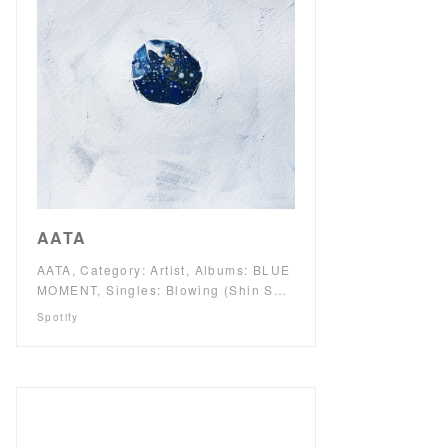
AATA
AATA, Category: Artist, Albums: BLUE
MOMENT, Singles: Blowing (Shin S…
Spotify