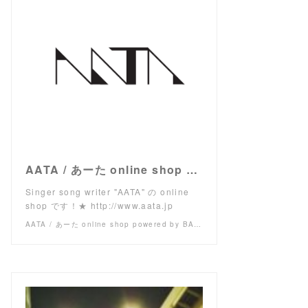
AATA / あーた online shop powered by BASE
Singer song writer "AATA" の online
shop です！★ http://www.aata.jp
AATA / あーた online shop powered by BASE