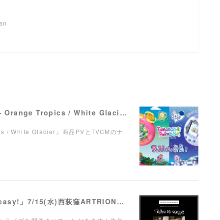
pan
【ナレーション】『Tamagotchi Paradise - Orange Tropics / White Glacier』商品PV／TVCM
pics / White Glacier』商品PVとTVCMのナ
【LIVE】弾き語りワンマンライブ「Take it easy!」7/15(水)西荻窪ARTRIONにて開催！