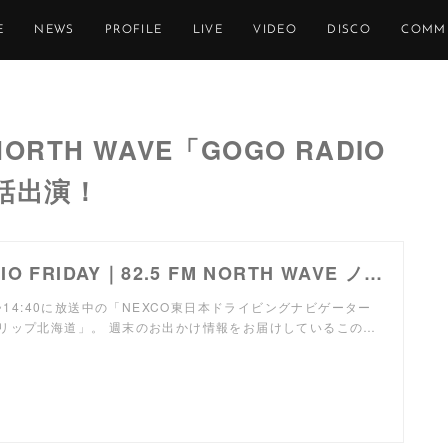
E
NEWS
PROFILE
LIVE
VIDEO
DISCO
COMM
NORTH WAVE「GOGO RADIO
電話出演！
GOGO RADIO FRIDAY｜82.5 FM NORTH WAVE ノースウェーブ｜幅広い音楽とアーティストが集まる札幌のFMラジオステーション
0~14:40に放送中の「NEXCO東日本ドライビングナビゲーター
リップ北海道」。 週末のお出かけ情報をお届けしているこの…