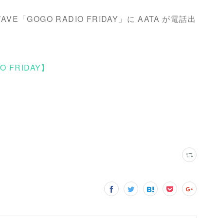
WAVE「GOGO RADIO FRIDAY」に AATA が電話出
IO FRIDAY】