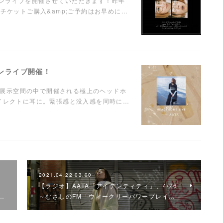
ンマンライブを開催させていただきます！昨年
チケットご購入&amp;ご予約はお早めに…
ンマンライブ開催！
に溺れる"展示空間の中で開催される極上のヘッドホ
ダイレクトに耳に。緊張感と没入感を同時に…
2021.04.22 03:00
見
【ラジオ】AATA「アイデンティティ」、4/26
…
～むさしのFM「ウィークリーパワープレイ…