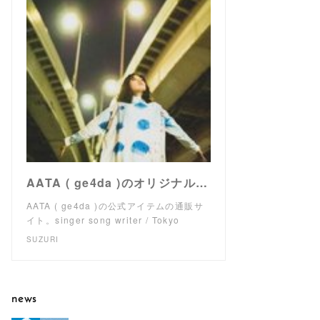
AATA ( ge4da )のオリジナルアイテム通販 ∞ SUZURI（スズリ）
AATA ( ge4da )の公式アイテムの通販サ
イト。singer song writer / Tokyo
SUZURI
news