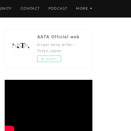
UNITY
CONTACT
PODCAST
MORE
AATA Official web
singer song writer /
Tokyo,Japan
フォロー