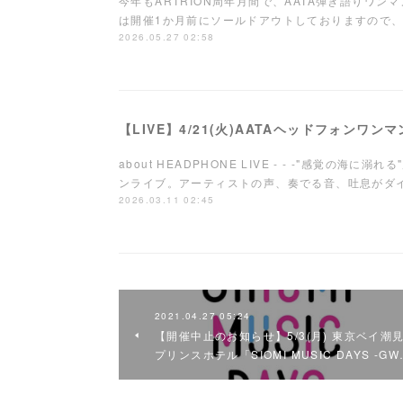
今年もARTRION周年月間で、AATA弾き語りワ
は開催1か月前にソールドアウトしておりますので、
2026.05.27 02:58
【LIVE】4/21(火)AATAヘッドフォンワ
about HEADPHONE LIVE - - -"感覚の海
ンライブ。アーティストの声、奏でる音、吐息が
2026.03.11 02:45
2021.04.27 05:24
【開催中止のお知らせ】5/3(月) 東京ベイ潮
プリンスホテル「SIOMI MUSIC DAYS -GW