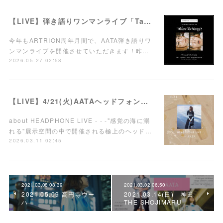
【LIVE】弾き語りワンマンライブ「Take it easy!」7/15(水)西荻窪ARTRIONにて開催！
今年もARTRION周年月間で、AATA弾き語りワ
ンマンライブを開催させていただきます！昨…
2026.05.27 02:58
【LIVE】4/21(火)AATAヘッドフォンワンマンライブ開催！
about HEADPHONE LIVE - - -"感覚の海に溺
れる"展示空間の中で開催される極上のヘッド…
2026.03.11 02:45
2021.03.08 08:39
2021.03.02 06:50
2021.05.09 高円寺ウー
2021.03.14(日) 神田
ハ
THE SHOJIMARU