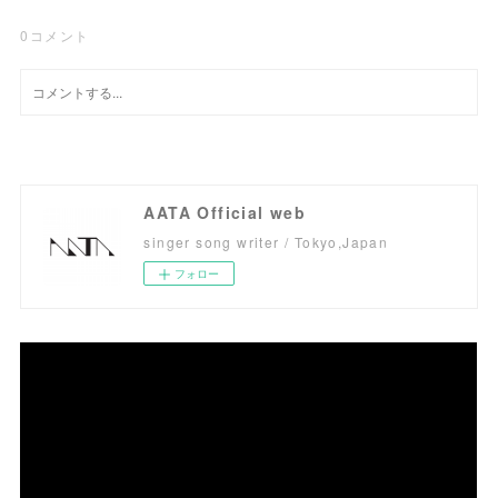
0
コメント
AATA Official web
singer song writer / Tokyo,Japan
フォロー