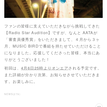
ファンの皆様に支えていただきながら挑戦してきた
【Radio Star Audition】ですが、なんと AATAが
「審査員優秀賞」をいただきまして、４月から３ヶ
月、MUSIC BIRDで番組を持たせていただけること
になりました。応援してくださった皆様、本当にあ
りがとうございました！
初回は、
4月6日25時よりオンエア
される予定です。
また詳細が分かり次第、お知らせさせていただきま
す。お楽しみに。
NEWS
(
279
)