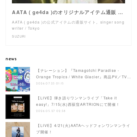
AATA ( ge4da )のオリジナルアイテム通販 ∞ SUZURI（スズリ）
AATA ( ge4da )の公式アイテムの通販サイト。singer song
writer / Tokyo
SUZURI
news
【ナレーション】『Tamagotchi Paradise -
Orange Tropics / White Glacier』商品PV／TV…
2026.07.23 01:15
【LIVE】弾き語りワンマンライブ「Take it
easy!」7/15(水)西荻窪ARTRIONにて開催！
2026.05.27 02:58
【LIVE】4/21(火)AATAヘッドフォンワンマンライ
ブ開催！