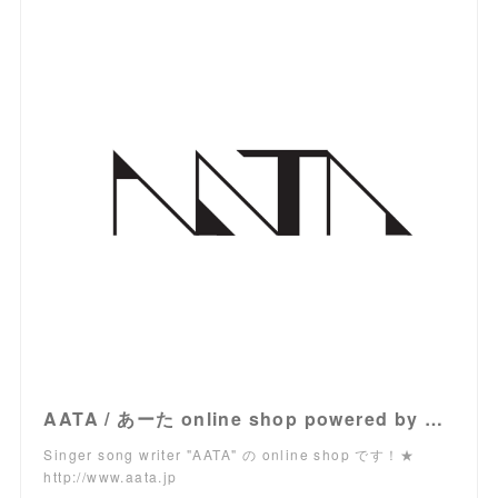
AATA / あーた online shop powered by BASE
Singer song writer "AATA" の online shop です！★
http://www.aata.jp