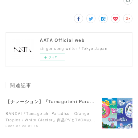
AATA Official web
singer song writer / Tokyo,Japan
フォロー
関連記事
【ナレーション】『Tamagotchi Paradise - Orange Tropics / White Glacier』商品PV／TVCM
BANDAI『Tamagotchi Paradise - Orange
Tropics / White Glacier』商品PVとTVCMの…
2026.07.23 01:15